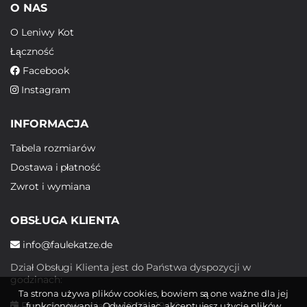
O NAS
O Leniwy Kot
Łączność
Facebook
Instagram
INFORMACJA
Tabela rozmiarów
Dostawa i płatność
Zwrot i wymiana
OBSŁUGA KLIENTA
info@faulekatze.de
Dział Obsługi Klienta jest do Państwa dyspozycji w
godzinach:
Ta strona używa plików cookies, bowiem są one ważne dla jej
Poniedziałek - piątek: 10:00 - 19:00
funkcjonowania. Odwiedzając, akceptujesz użycie plików