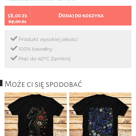
58,00 zł
Dodaj do koszyka
69,00 zł
Produkt wysokiej jakości
100% bawełny
Prać do 40°C Zamknij
Może ci się spodobać