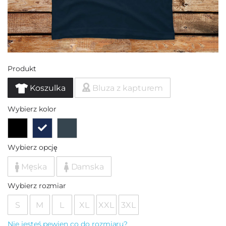
Produkt
Koszulka
Bluza z kapturem
Wybierz kolor
Wybierz opcję
Męska
Damska
Wybierz rozmiar
S
M
L
XL
XXL
3XL
Nie jesteś pewien co do rozmiaru?