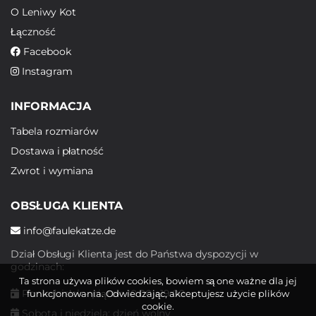
O Leniwy Kot
Łączność
Facebook
Instagram
INFORMACJA
Tabela rozmiarów
Dostawa i płatność
Zwrot i wymiana
OBSŁUGA KLIENTA
info@faulekatze.de
Dział Obsługi Klienta jest do Państwa dyspozycji w
godzinach:
Ta strona używa plików cookies, bowiem są one ważne dla jej
Poniedziałek - piątek: 10:00 - 19:00
funkcjonowania. Odwiedzając, akceptujesz użycie plików
cookie.
Sobota i niedziela: dzień wolny