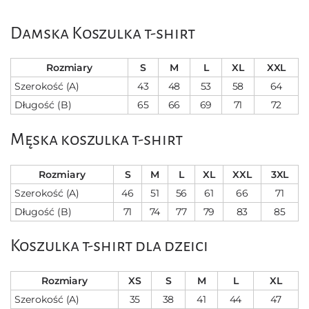
Damska Кoszulka t-shirt
Rozmiary
S
M
L
XL
XXL
Szerokość (A)
43
48
53
58
64
Długość (B)
65
66
69
71
72
Męska koszulka t-shirt
Rozmiary
S
M
L
XL
XXL
3XL
Szerokość (A)
46
51
56
61
66
71
Długość (B)
71
74
77
79
83
85
Koszulka t-shirt dla dzeici
Rozmiary
XS
S
M
L
XL
Szerokość (A)
35
38
41
44
47