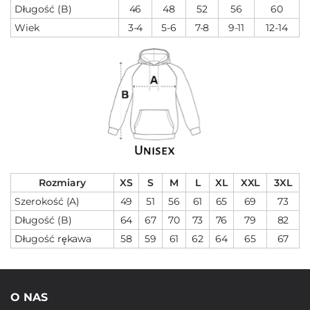
Długość (B)
46
48
52
56
60
Wiek
3-4
5-6
7-8
9-11
12-14
Rozmiary
XS
S
M
L
XL
XXL
3XL
Szerokość (A)
49
51
56
61
65
69
73
Długość (B)
64
67
70
73
76
79
82
Długość rękawa
58
59
61
62
64
65
67
O NAS