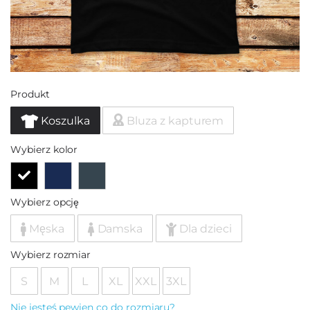
Produkt
Koszulka
Bluza z kapturem
Wybierz kolor
Wybierz opcję
Męska
Damska
Dla dzieci
Wybierz rozmiar
S
M
L
XL
XXL
3XL
Nie jesteś pewien co do rozmiaru?