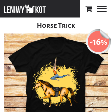
Horse Trick
-16
%