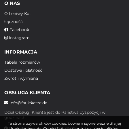
O NAS
O Leniwy Kot
Łączność
Facebook
Instagram
INFORMACJA
Tabela rozmiarów
Dostawa i płatność
Zwrot i wymiana
OBSŁUGA KLIENTA
info@faulekatze.de
Dział Obsługi Klienta jest do Państwa dyspozycji w
godzinach:
Ta strona używa plików cookies, bowiem są one ważne dla jej
Poniedziałek - piątek: 10:00 - 19:00
funkcjonowania. Odwiedzając, akceptujesz użycie plików