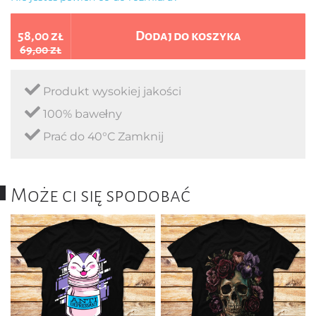
58,00 zł
Dodaj do koszyka
69,00 zł
Produkt wysokiej jakości
100% bawełny
Prać do 40°C Zamknij
Może ci się spodobać