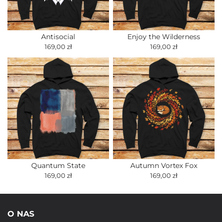
Antisocial
Enjoy the Wilderness
169,00 zł
169,00 zł
Quantum State
Autumn Vortex Fox
169,00 zł
169,00 zł
O NAS