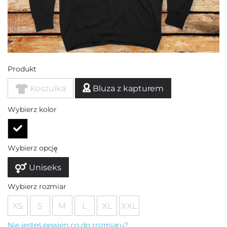
Produkt
Koszulka
Bluza z kapturem
Wybierz kolor
Wybierz opcję
Uniseks
Wybierz rozmiar
XS
S
M
L
XL
XXL
Nie jesteś pewien co do rozmiaru?