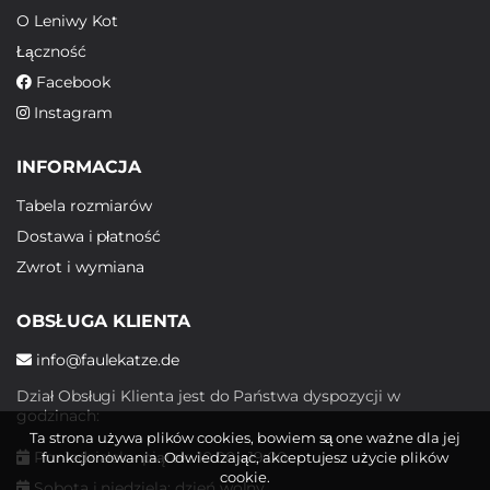
O Leniwy Kot
Łączność
Facebook
Instagram
INFORMACJA
Tabela rozmiarów
Dostawa i płatność
Zwrot i wymiana
OBSŁUGA KLIENTA
info@faulekatze.de
Dział Obsługi Klienta jest do Państwa dyspozycji w
godzinach:
Ta strona używa plików cookies, bowiem są one ważne dla jej
Poniedziałek - piątek: 10:00 - 19:00
funkcjonowania. Odwiedzając, akceptujesz użycie plików
cookie.
Sobota i niedziela: dzień wolny