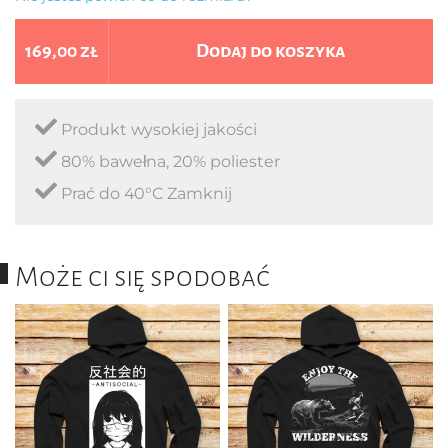
169,00 zł
Dodaj do koszyka
Produkt wysokiej jakości
80% bawełna, 20% poliester
Prać do 40°C Zamknij
Może ci się spodobać