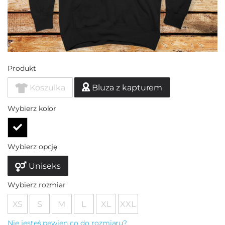
Produkt
Koszulka
Bluza z kapturem
Wybierz kolor
Wybierz opcję
Uniseks
Wybierz rozmiar
XS
S
M
L
XL
XXL
Nie jesteś pewien co do rozmiaru?