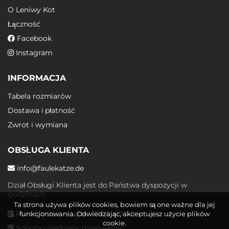
O Leniwy Kot
Łączność
Facebook
Instagram
INFORMACJA
Tabela rozmiarów
Dostawa i płatność
Zwrot i wymiana
OBSŁUGA KLIENTA
info@faulekatze.de
Dział Obsługi Klienta jest do Państwa dyspozycji w
godzinach:
Ta strona używa plików cookies, bowiem są one ważne dla jej
Poniedziałek - piątek: 10:00 - 19:00
funkcjonowania. Odwiedzając, akceptujesz użycie plików
cookie.
Sobota i niedziela: dzień wolny