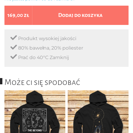
169,00 zł
Dodaj do koszyka
Produkt wysokiej jakości
80% bawełna, 20% poliester
Prać do 40°C Zamknij
Może ci się spodobać