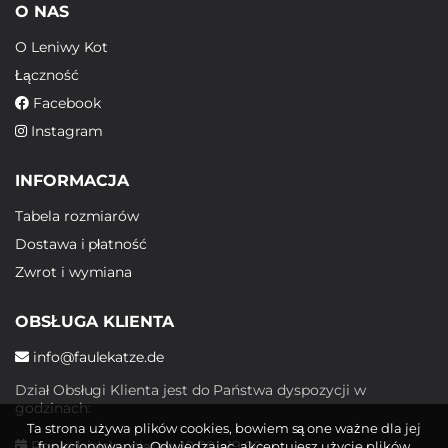
O NAS
O Leniwy Kot
Łączność
Facebook
Instagram
INFORMACJA
Tabela rozmiarów
Dostawa i płatność
Zwrot i wymiana
OBSŁUGA KLIENTA
info@faulekatze.de
Dział Obsługi Klienta jest do Państwa dyspozycji w
godzinach:
Ta strona używa plików cookies, bowiem są one ważne dla jej
Poniedziałek - piątek: 10:00 - 19:00
funkcjonowania. Odwiedzając, akceptujesz użycie plików