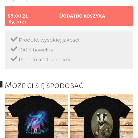
58,00 zł
Dodaj do koszyka
69,00 zł
Produkt wysokiej jakości
100% bawełny
Prać do 40°C Zamknij
Może ci się spodobać