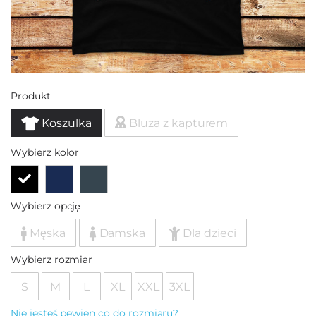
Produkt
Koszulka
Bluza z kapturem
Wybierz kolor
Wybierz opcję
Męska
Damska
Dla dzieci
Wybierz rozmiar
S
M
L
XL
XXL
3XL
Nie jesteś pewien co do rozmiaru?