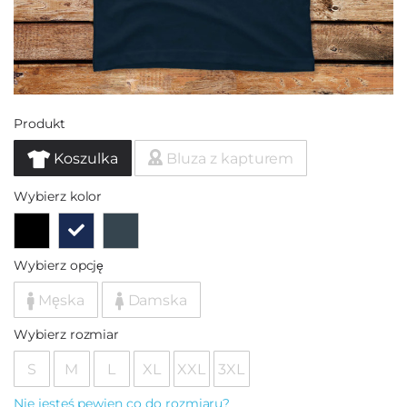
Produkt
Koszulka
Bluza z kapturem
Wybierz kolor
Wybierz opcję
Męska
Damska
Wybierz rozmiar
S
M
L
XL
XXL
3XL
Nie jesteś pewien co do rozmiaru?