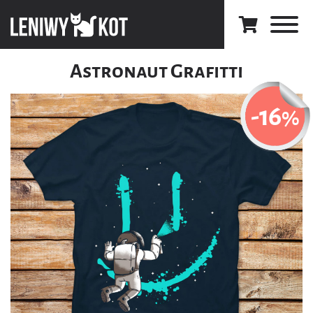
Astronaut Grafitti
-16
%