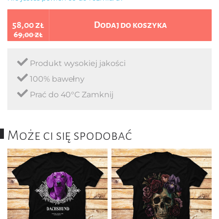
58,00 zł
Dodaj do koszyka
69,00 zł
Produkt wysokiej jakości
100% bawełny
Prać do 40°C Zamknij
Może ci się spodobać