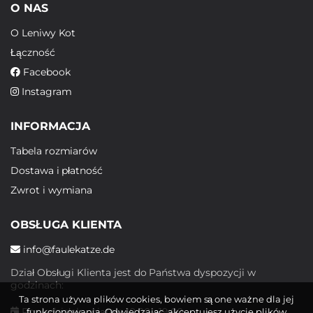
O NAS
O Leniwy Kot
Łączność
Facebook
Instagram
INFORMACJA
Tabela rozmiarów
Dostawa i płatność
Zwrot i wymiana
OBSŁUGA KLIENTA
info@faulekatze.de
Dział Obsługi Klienta jest do Państwa dyspozycji w
godzinach:
Ta strona używa plików cookies, bowiem są one ważne dla jej
Poniedziałek - piątek: 10:00 - 19:00
funkcjonowania. Odwiedzając, akceptujesz użycie plików