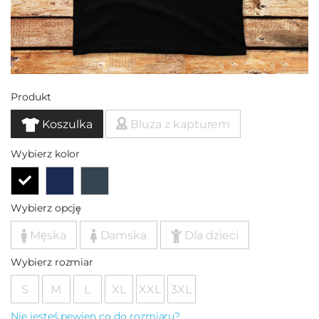
Produkt
Koszulka
Bluza z kapturem
Wybierz kolor
Wybierz opcję
Męska
Damska
Dla dzieci
Wybierz rozmiar
S
M
L
XL
XXL
3XL
Nie jesteś pewien co do rozmiaru?