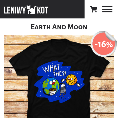
Earth And Moon
-16
%