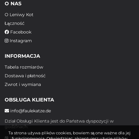
O NAS
O Leniwy Kot
Łączność
Facebook
Instagram
INFORMACJA
Tabela rozmiarów
Dostawa i płatność
Zwrot i wymiana
OBSŁUGA KLIENTA
info@faulekatze.de
Dział Obsługi Klienta jest do Państwa dyspozycji w
godzinach:
Ta strona używa plików cookies, bowiem są one ważne dla jej
Poniedziałek - piątek: 10:00 - 19:00
funkcjonowania. Odwiedzając, akceptujesz użycie plików