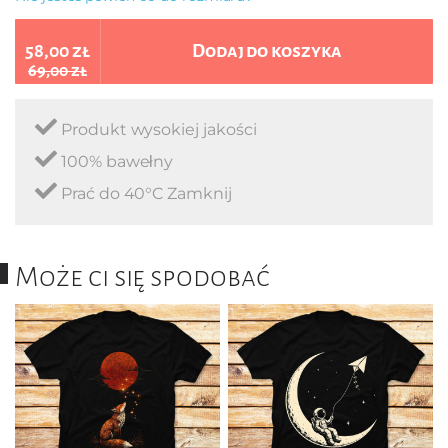
58,00 zł
Dodaj do koszyka
69,00 zł
Produkt wysokiej jakości
100% bawełny
Prać do 40°C Zamknij
Może ci się spodobać