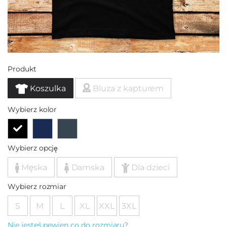
Produkt
Koszulka
Bluza z kapturem
Wybierz kolor
Wybierz opcję
Męska
Damska
Dla dzieci
Wybierz rozmiar
S
M
L
XL
XXL
3XL
Nie jesteś pewien co do rozmiaru?