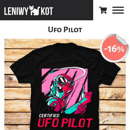
Ufo Pilot
-16
%