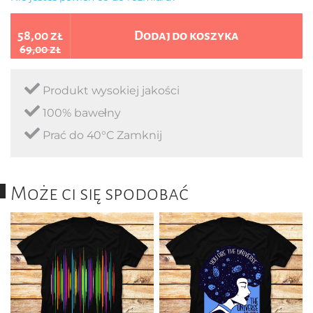
58,00 zł
Dodaj do koszyka
69,00 zł
Produkt wysokiej jakości
100% bawełny
Prać do 40°C Zamknij
Może ci się spodobać