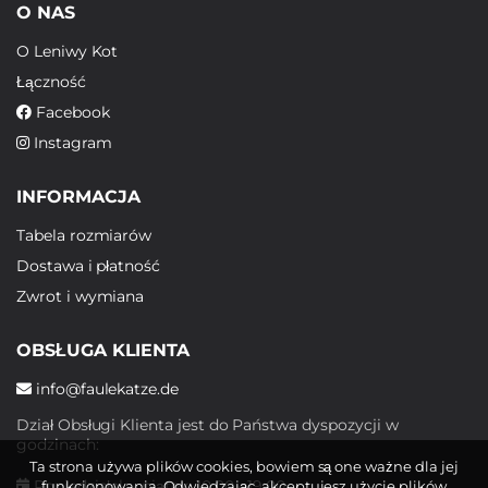
O NAS
O Leniwy Kot
Łączność
Facebook
Instagram
INFORMACJA
Tabela rozmiarów
Dostawa i płatność
Zwrot i wymiana
OBSŁUGA KLIENTA
info@faulekatze.de
Dział Obsługi Klienta jest do Państwa dyspozycji w
godzinach:
Ta strona używa plików cookies, bowiem są one ważne dla jej
Poniedziałek - piątek: 10:00 - 19:00
funkcjonowania. Odwiedzając, akceptujesz użycie plików