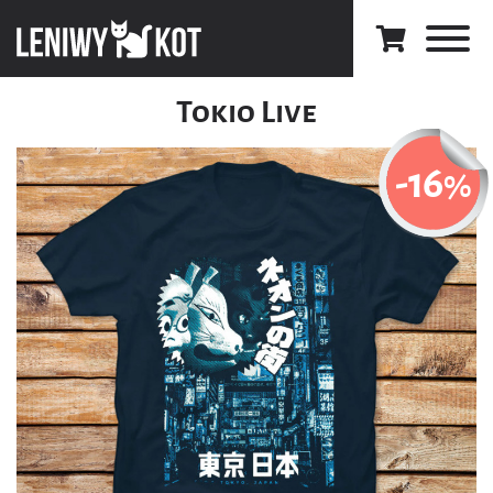
Tokio Live
-16
%