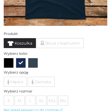
Produkt
Koszulka
Bluza z kapturem
Wybierz kolor
Wybierz opcję
Męska
Damska
Wybierz rozmiar
S
M
L
XL
XXL
3XL
Nie jesteś pewien co do rozmiaru?