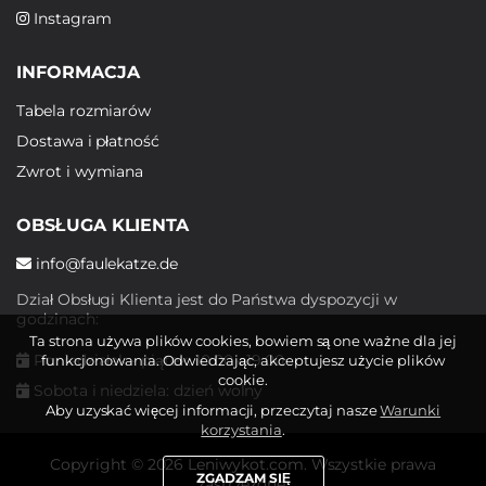
Instagram
INFORMACJA
Tabela rozmiarów
Dostawa i płatność
Zwrot i wymiana
OBSŁUGA KLIENTA
info@faulekatze.de
Dział Obsługi Klienta jest do Państwa dyspozycji w
godzinach:
Ta strona używa plików cookies, bowiem są one ważne dla jej
Poniedziałek - piątek: 10:00 - 19:00
funkcjonowania. Odwiedzając, akceptujesz użycie plików
cookie.
Sobota i niedziela: dzień wolny
Aby uzyskać więcej informacji, przeczytaj nasze
Warunki
korzystania
.
Copyright © 2026 Leniwykot.com. Wszystkie prawa
ZGADZAM SIĘ
zastrzeżone.