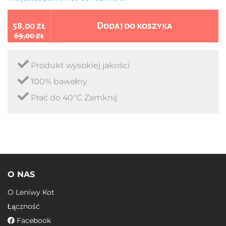
58,00 zł
Dodaj do koszyka
69,00 zł
Produkt wysokiej jakości
100% bawełny
Prać do 40°C Zamknij
O NAS
O Leniwy Kot
Łączność
Facebook