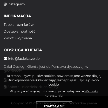
Instagram
INFORMACJA
Tabela rozmiarów
Dostawa i płatność
Zwrot i wymiana
OBSŁUGA KLIENTA
info@faulekatze.de
Dział Obsługi Klienta jest do Państwa dyspozycji w
godzinach:
Ta strona używa plików cookies, bowiem są one ważne dla jej
Poniedziałek - piątek: 10:00 - 19:00
funkcjonowania. Odwiedzając, akceptujesz użycie plików
cookie.
Sobota i niedziela: dzień wolny
Aby uzyskać więcej informacji, przeczytaj nasze
Warunki
korzystania
.
Copyright © 2026 Leniwykot.com. Wszystkie prawa
ZGADZAM SIĘ
zastrzeżone.