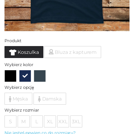
Produkt
Koszulka
Bluza z kapturem
Wybierz kolor
Wybierz opcję
Męska
Damska
Wybierz rozmiar
S
M
L
XL
XXL
3XL
Nie jesteś pewien co do rozmiaru?