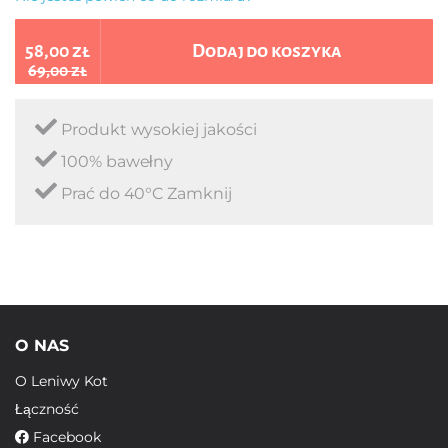
58,00 zł
Dodaj do koszyka
69,00 zł
Produkt wysokiej jakości
100% bawełny
Prać do 40°C Zamknij
O NAS
O Leniwy Kot
Łączność
Facebook