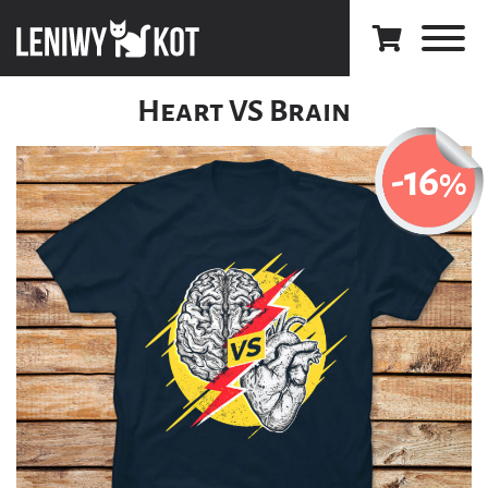
Heart VS Brain
-16
%