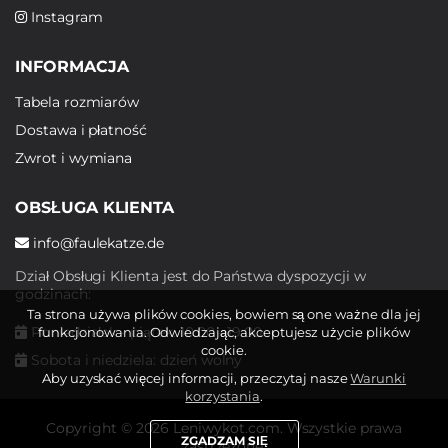
Instagram
INFORMACJA
Tabela rozmiarów
Dostawa i płatność
Zwrot i wymiana
OBSŁUGA KLIENTA
info@faulekatze.de
Dział Obsługi Klienta jest do Państwa dyspozycji w
godzinach:
Ta strona używa plików cookies, bowiem są one ważne dla jej
Poniedziałek - piątek: 10:00 - 19:00
funkcjonowania. Odwiedzając, akceptujesz użycie plików
cookie.
Sobota i niedziela: dzień wolny
Aby uzyskać więcej informacji, przeczytaj nasze
Warunki
korzystania
.
Copyright © 2026 Leniwykot.com. Wszystkie prawa
ZGADZAM SIĘ
zastrzeżone.