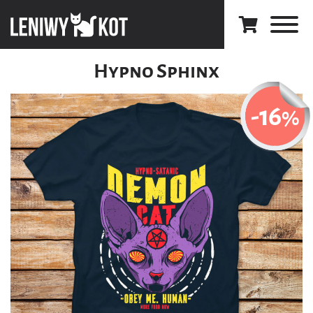
Hypno Sphinx
-16
%