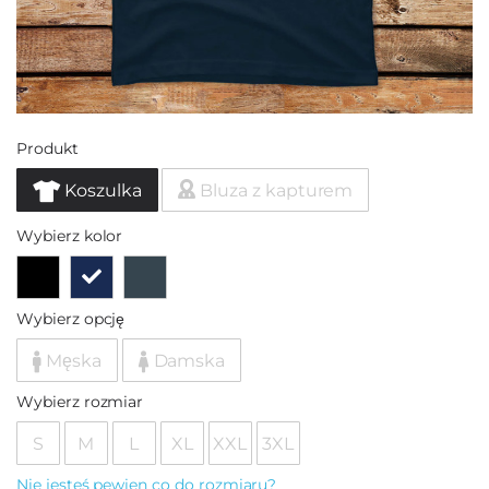
Produkt
Koszulka
Bluza z kapturem
Wybierz kolor
Wybierz opcję
Męska
Damska
Wybierz rozmiar
S
M
L
XL
XXL
3XL
Nie jesteś pewien co do rozmiaru?