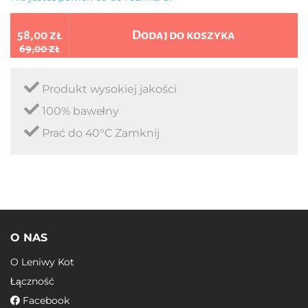
58,00 zł
Dodaj do koszyka
69,00 zł
Produkt wysokiej jakości
100% bawełny
Prać do 40°C Zamknij
O NAS
O Leniwy Kot
Łączność
Facebook