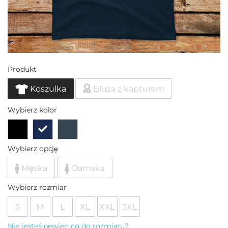
Produkt
Koszulka
Bluza z kapturem
Wybierz kolor
Wybierz opcję
Męska
Damska
Wybierz rozmiar
S
M
L
XL
XXL
3XL
Nie jesteś pewien co do rozmiaru?