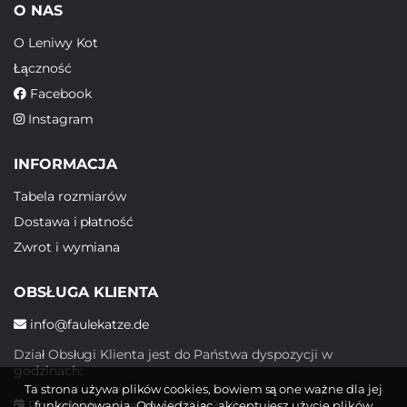
O NAS
O Leniwy Kot
Łączność
Facebook
Instagram
INFORMACJA
Tabela rozmiarów
Dostawa i płatność
Zwrot i wymiana
OBSŁUGA KLIENTA
info@faulekatze.de
Dział Obsługi Klienta jest do Państwa dyspozycji w
godzinach:
Ta strona używa plików cookies, bowiem są one ważne dla jej
Poniedziałek - piątek: 10:00 - 19:00
funkcjonowania. Odwiedzając, akceptujesz użycie plików