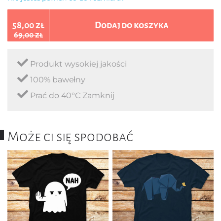
58,00 zł
Dodaj do koszyka
69,00 zł
Produkt wysokiej jakości
100% bawełny
Prać do 40°C Zamknij
Może ci się spodobać