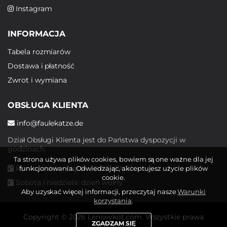
Instagram
INFORMACJA
Tabela rozmiarów
Dostawa i płatność
Zwrot i wymiana
OBSŁUGA KLIENTA
info@faulekatze.de
Dział Obsługi Klienta jest do Państwa dyspozycji w
godzinach:
Ta strona używa plików cookies, bowiem są one ważne dla jej
Poniedziałek - piątek: 10:00 - 19:00
funkcjonowania. Odwiedzając, akceptujesz użycie plików
cookie.
Sobota i niedziela: dzień wolny
Aby uzyskać więcej informacji, przeczytaj nasze
Warunki
korzystania
.
Copyright © 2026 Leniwykot.com. Wszystkie prawa
ZGADZAM SIĘ
zastrzeżone.