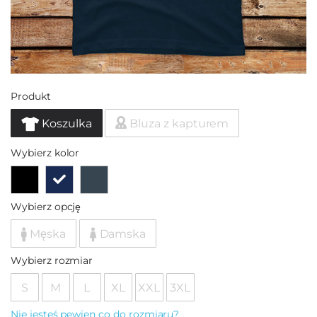
Produkt
Koszulka
Bluza z kapturem
Wybierz kolor
Wybierz opcję
Męska
Damska
Wybierz rozmiar
S
M
L
XL
XXL
3XL
Nie jesteś pewien co do rozmiaru?