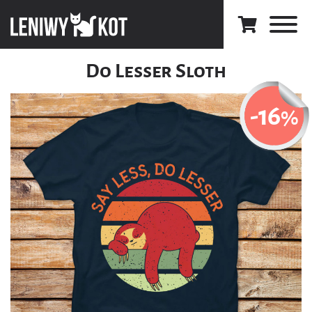
Do Lesser Sloth
-16
%