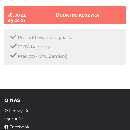
58,00 zł
Dodaj do koszyka
69,00 zł
Produkt wysokiej jakości
100% bawełny
Prać do 40°C Zamknij
O NAS
O Leniwy Kot
Łączność
Facebook