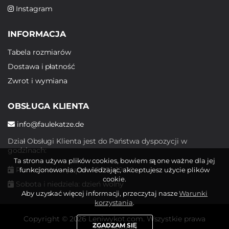
Instagram
INFORMACJA
Tabela rozmiarów
Dostawa i płatność
Zwrot i wymiana
OBSŁUGA KLIENTA
info@faulekatze.de
Dział Obsługi Klienta jest do Państwa dyspozycji w
godzinach:
Ta strona używa plików cookies, bowiem są one ważne dla jej
Poniedziałek - piątek: 10:00 - 19:00
funkcjonowania. Odwiedzając, akceptujesz użycie plików
cookie.
Sobota i niedziela: dzień wolny
Aby uzyskać więcej informacji, przeczytaj nasze
Warunki
korzystania
.
Copyright © 2026 Leniwykot.com. Wszystkie prawa
ZGADZAM SIĘ
zastrzeżone.