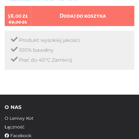
58,00 zł
Dodaj do koszyka
69,00 zł
Produkt wysokiej jakości
100% bawełny
Prać do 40°C Zamknij
O NAS
O Leniwy Kot
Łączność
Facebook