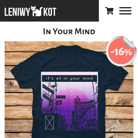
In Your Mind
-16
%