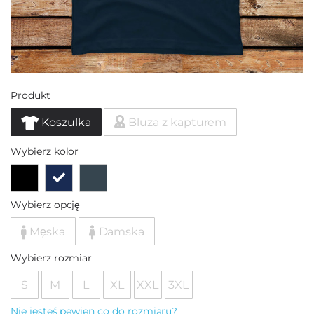
Produkt
Koszulka
Bluza z kapturem
Wybierz kolor
Wybierz opcję
Męska
Damska
Wybierz rozmiar
S
M
L
XL
XXL
3XL
Nie jesteś pewien co do rozmiaru?