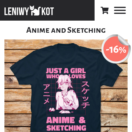
Anime and Sketching
-16
%