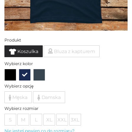
Produkt
Koszulka
Bluza z kapturem
Wybierz kolor
Wybierz opcję
Męska
Damska
Wybierz rozmiar
S
M
L
XL
XXL
3XL
Nie jesteś pewien co do rozmiaru?