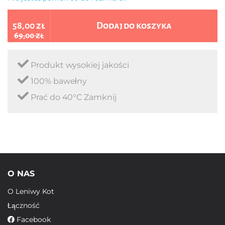
58,00 zł
Dodaj do koszyka
69,00 zł
Produkt wysokiej jakości
100% bawełny
Prać do 40°C Zamknij
O NAS
O Leniwy Kot
Łączność
Facebook