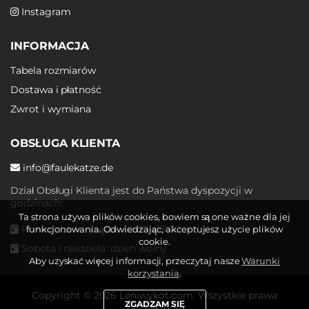
Instagram
INFORMACJA
Tabela rozmiarów
Dostawa i płatność
Zwrot i wymiana
OBSŁUGA KLIENTA
info@faulekatze.de
Dział Obsługi Klienta jest do Państwa dyspozycji w
godzinach:
Ta strona używa plików cookies, bowiem są one ważne dla jej
Poniedziałek - piątek: 10:00 - 19:00
funkcjonowania. Odwiedzając, akceptujesz użycie plików
cookie.
Sobota i niedziela: dzień wolny
Aby uzyskać więcej informacji, przeczytaj nasze
Warunki
korzystania
.
Copyright © 2026 Leniwykot.com. Wszystkie prawa
ZGADZAM SIĘ
zastrzeżone.