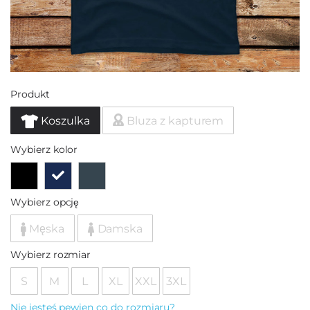
Produkt
Koszulka
Bluza z kapturem
Wybierz kolor
Wybierz opcję
Męska
Damska
Wybierz rozmiar
S
M
L
XL
XXL
3XL
Nie jesteś pewien co do rozmiaru?