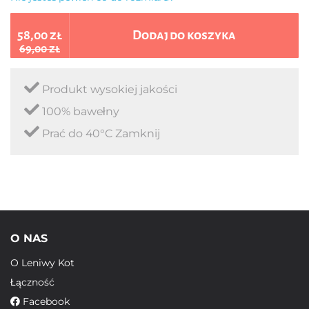
58,00 zł
Dodaj do koszyka
69,00 zł
Produkt wysokiej jakości
100% bawełny
Prać do 40°C Zamknij
O NAS
O Leniwy Kot
Łączność
Facebook