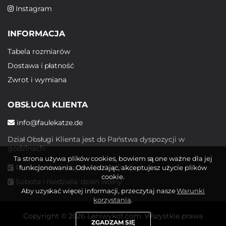
Instagram
INFORMACJA
Tabela rozmiarów
Dostawa i płatność
Zwrot i wymiana
OBSŁUGA KLIENTA
info@faulekatze.de
Dział Obsługi Klienta jest do Państwa dyspozycji w
godzinach:
Ta strona używa plików cookies, bowiem są one ważne dla jej
Poniedziałek - piątek: 10:00 - 19:00
funkcjonowania. Odwiedzając, akceptujesz użycie plików
cookie.
Sobota i niedziela: dzień wolny
Aby uzyskać więcej informacji, przeczytaj nasze
Warunki
korzystania
.
Copyright © 2026 Leniwykot.com. Wszystkie prawa
ZGADZAM SIĘ
zastrzeżone.