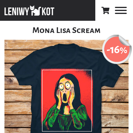
Mona Lisa Scream
-16
%