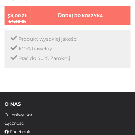
58,00 zł
Dodaj do koszyka
69,00 zł
Produkt wysokiej jakości
100% bawełny
Prać do 40°C Zamknij
O NAS
O Leniwy Kot
Łączność
Facebook