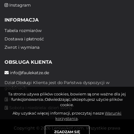
Instagram
INFORMACJA
Tabela rozmiarów
Dostawa i płatność
Zwrot i wymiana
OBSŁUGA KLIENTA
info@faulekatze.de
Dział Obsługi Klienta jest do Państwa dyspozycji w
godzinach:
Ta strona używa plików cookies, bowiem są one ważne dla jej
Poniedziałek - piątek: 10:00 - 19:00
funkcjonowania. Odwiedzając, akceptujesz użycie plików
cookie.
Sobota i niedziela: dzień wolny
Aby uzyskać więcej informacji, przeczytaj nasze
Warunki
korzystania
.
Copyright © 2026 Leniwykot.com. Wszystkie prawa
ZGADZAM SIĘ
zastrzeżone.