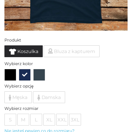
Produkt
Koszulka
Bluza z kapturem
Wybierz kolor
Wybierz opcję
Męska
Damska
Wybierz rozmiar
S
M
L
XL
XXL
3XL
Nie jesteś pewien co do rozmiaru?