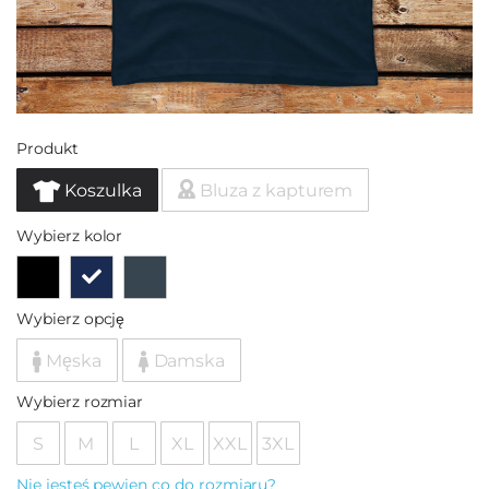
Produkt
Koszulka
Bluza z kapturem
Wybierz kolor
Wybierz opcję
Męska
Damska
Wybierz rozmiar
S
M
L
XL
XXL
3XL
Nie jesteś pewien co do rozmiaru?