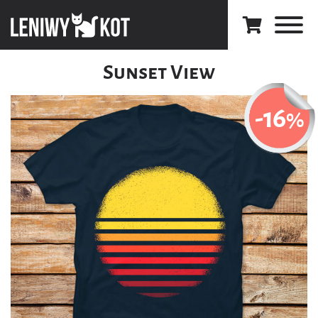
Sunset View
-16
%