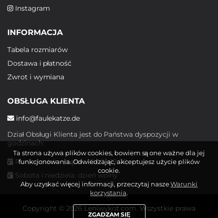
Instagram
INFORMACJA
Tabela rozmiarów
Dostawa i płatność
Zwrot i wymiana
OBSŁUGA KLIENTA
info@faulekatze.de
Dział Obsługi Klienta jest do Państwa dyspozycji w
godzinach:
Ta strona używa plików cookies, bowiem są one ważne dla jej
Poniedziałek - piątek: 10:00 - 19:00
funkcjonowania. Odwiedzając, akceptujesz użycie plików
cookie.
Sobota i niedziela: dzień wolny
Aby uzyskać więcej informacji, przeczytaj nasze
Warunki
korzystania
.
Copyright © 2026 Leniwykot.com. Wszystkie prawa
ZGADZAM SIĘ
zastrzeżone.