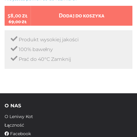
58,00 zł
Dodaj do koszyka
69,00 zł
Produkt wysokiej jakości
100% bawełny
Prać do 40°C Zamknij
O NAS
O Leniwy Kot
Łączność
Facebook