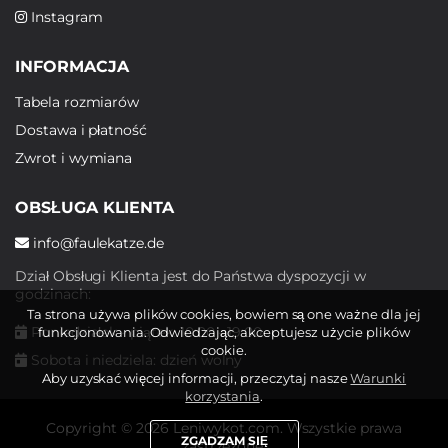
Instagram
INFORMACJA
Tabela rozmiarów
Dostawa i płatność
Zwrot i wymiana
OBSŁUGA KLIENTA
info@faulekatze.de
Dział Obsługi Klienta jest do Państwa dyspozycji w
godzinach:
Ta strona używa plików cookies, bowiem są one ważne dla jej
Poniedziałek - piątek: 10:00 - 19:00
funkcjonowania. Odwiedzając, akceptujesz użycie plików
cookie.
Sobota i niedziela: dzień wolny
Aby uzyskać więcej informacji, przeczytaj nasze
Warunki
korzystania
.
Copyright © 2026 Leniwykot.com. Wszystkie prawa
ZGADZAM SIĘ
zastrzeżone.