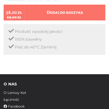
58,00 zł
Dodaj do koszyka
69,00 zł
Produkt wysokiej jakości
100% bawełny
Prać do 40°C Zamknij
O NAS
O Leniwy Kot
Łączność
Facebook