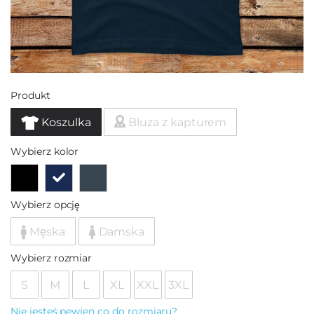
Produkt
Koszulka
Bluza z kapturem
Wybierz kolor
Wybierz opcję
Męska
Damska
Wybierz rozmiar
S
M
L
XL
XXL
3XL
Nie jesteś pewien co do rozmiaru?