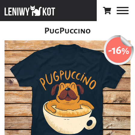
PugPuccino
-16
%