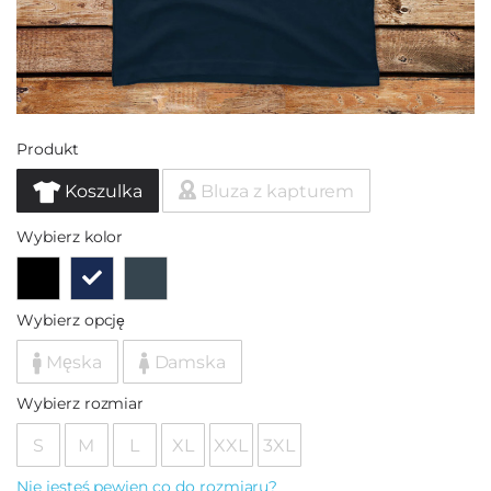
Produkt
Koszulka
Bluza z kapturem
Wybierz kolor
Wybierz opcję
Męska
Damska
Wybierz rozmiar
S
M
L
XL
XXL
3XL
Nie jesteś pewien co do rozmiaru?