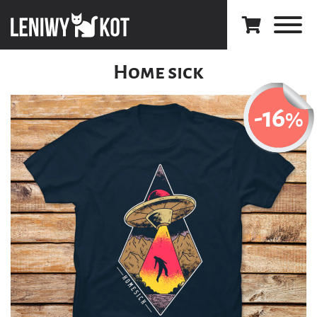
Home sick
-16
%