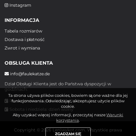
Instagram
INFORMACJA
Tabela rozmiarów
Dostawa i płatność
Zwrot i wymiana
OBSŁUGA KLIENTA
info@faulekatze.de
Dział Obsługi Klienta jest do Państwa dyspozycji w
godzinach:
Ta strona używa plików cookies, bowiem są one ważne dla jej
Poniedziałek - piątek: 10:00 - 19:00
funkcjonowania. Odwiedzając, akceptujesz użycie plików
cookie.
Sobota i niedziela: dzień wolny
Aby uzyskać więcej informacji, przeczytaj nasze
Warunki
korzystania
.
Copyright © 2026 Leniwykot.com. Wszystkie prawa
ZGADZAM SIĘ
zastrzeżone.