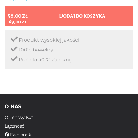
58,00 zł
Dodaj do koszyka
69,00 zł
Produkt wysokiej jakości
100% bawełny
Prać do 40°C Zamknij
O NAS
O Leniwy Kot
Łączność
Facebook