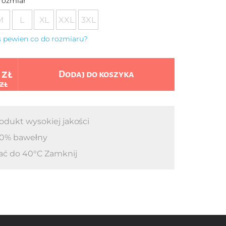
rozmiar
M
L
XL
XXL
3XL
eś pewien co do rozmiaru?
 zł
Dodaj do koszyka
 zł
odukt wysokiej jakości
0% bawełny
ać do 40°C Zamknij