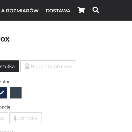
LA ROZMIARÓW
DOSTAWA
Box
szulka
Bluza z kapturem
kolor
opcję
ka
Damska