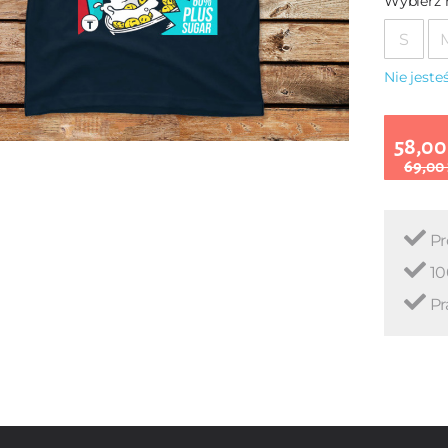
Wybierz 
S
Nie jest
58,00
69,00
Pr
10
Pr