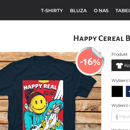
T-SHIRTY
BLUZA
O NAS
TABE
Happy Cereal 
Produkt
-16
%
Ko
Wybierz 
Wybierz 
Męs