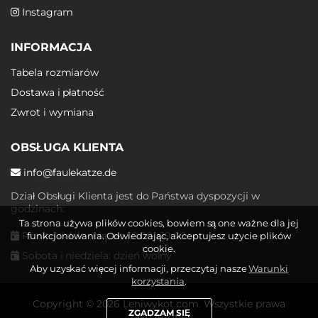
Instagram
INFORMACJA
Tabela rozmiarów
Dostawa i płatność
Zwrot i wymiana
OBSŁUGA KLIENTA
info@faulekatze.de
Dział Obsługi Klienta jest do Państwa dyspozycji w
godzinach:
Ta strona używa plików cookies, bowiem są one ważne dla jej
Poniedziałek - piątek: 10:00 - 19:00
funkcjonowania. Odwiedzając, akceptujesz użycie plików
cookie.
Sobota i niedziela: dzień wolny
Aby uzyskać więcej informacji, przeczytaj nasze
Warunki
korzystania
.
Copyright © 2026 Leniwykot.com. Wszystkie prawa
ZGADZAM SIĘ
zastrzeżone.