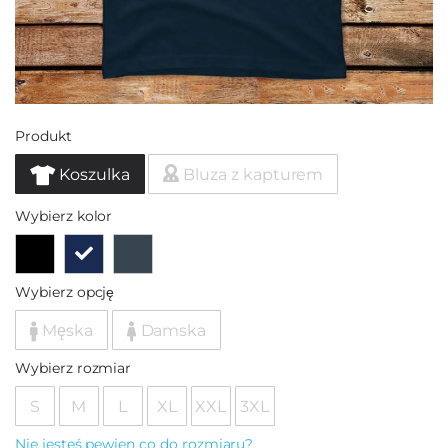
Produkt
Koszulka
Bluza z kapturem
Wybierz kolor
Wybierz opcję
Męska
Damska
Wybierz rozmiar
S
M
L
XL
XXL
3XL
Nie jesteś pewien co do rozmiaru?