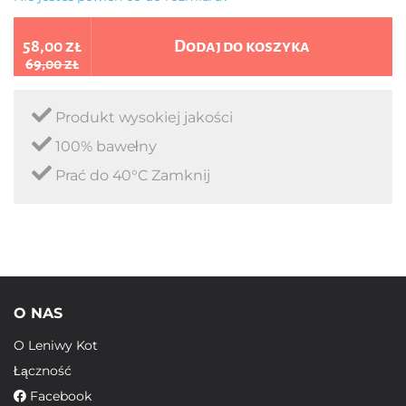
58,00 zł
Dodaj do koszyka
69,00 zł
Produkt wysokiej jakości
100% bawełny
Prać do 40°C Zamknij
O NAS
O Leniwy Kot
Łączność
Facebook