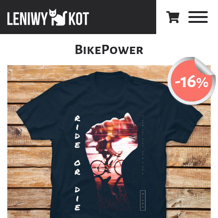
BikePower
-16
%