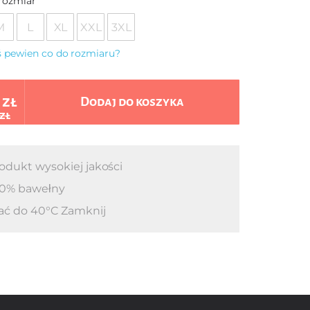
rozmiar
M
L
XL
XXL
3XL
eś pewien co do rozmiaru?
 zł
Dodaj do koszyka
 zł
odukt wysokiej jakości
0% bawełny
ać do 40°C Zamknij