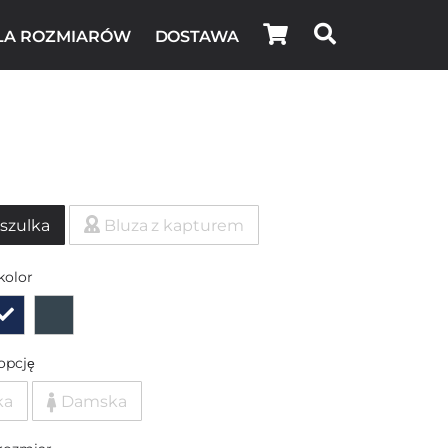
LA ROZMIARÓW
DOSTAWA
szulka
Bluza z kapturem
kolor
opcję
ka
Damska