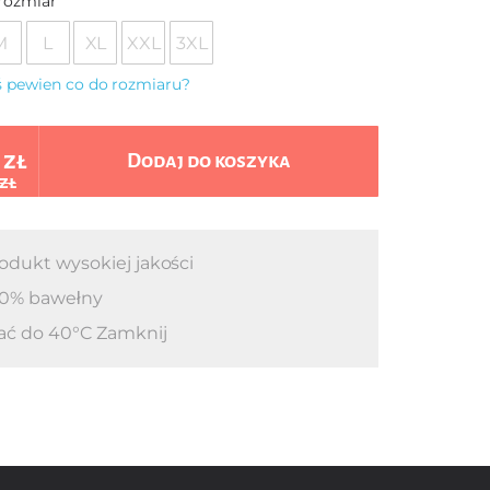
rozmiar
M
L
XL
XXL
3XL
eś pewien co do rozmiaru?
 zł
Dodaj do koszyka
 zł
odukt wysokiej jakości
0% bawełny
ać do 40°C Zamknij