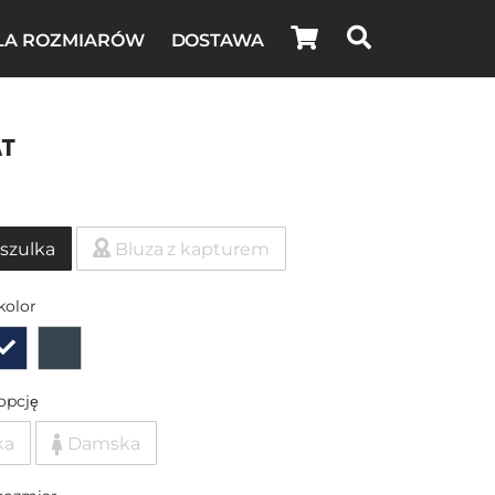
LA ROZMIARÓW
DOSTAWA
t
szulka
Bluza z kapturem
kolor
opcję
ka
Damska