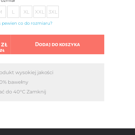
rozmiar
M
L
XL
XXL
3XL
eś pewien co do rozmiaru?
 zł
Dodaj do koszyka
 zł
odukt wysokiej jakości
0% bawełny
ać do 40°C Zamknij