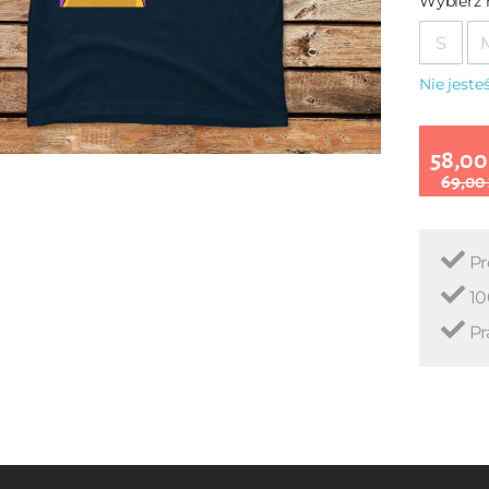
Wybierz 
S
Nie jest
58,00
69,00
Pr
10
Pr