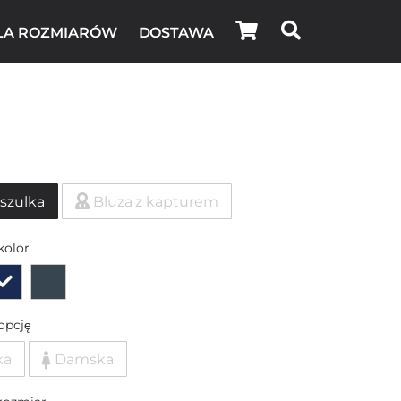
LA ROZMIARÓW
DOSTAWA
szulka
Bluza z kapturem
kolor
opcję
ka
Damska