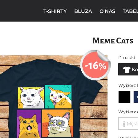
T-SHIRTY
BLUZA
O NAS
TABE
Meme Cats
Produkt
-16
%
Ko
Wybierz 
Wybierz 
Męs