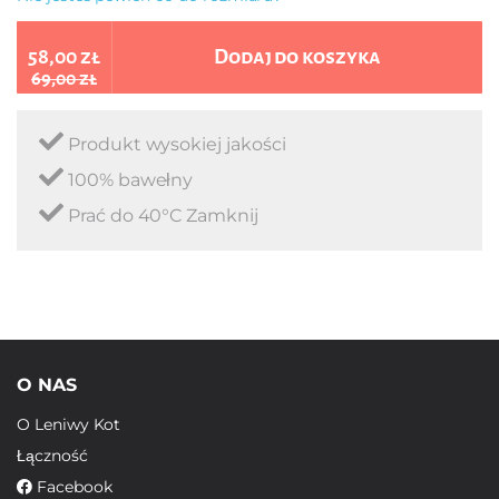
58,00 zł
Dodaj do koszyka
69,00 zł
Produkt wysokiej jakości
100% bawełny
Prać do 40°C Zamknij
O NAS
O Leniwy Kot
Łączność
Facebook