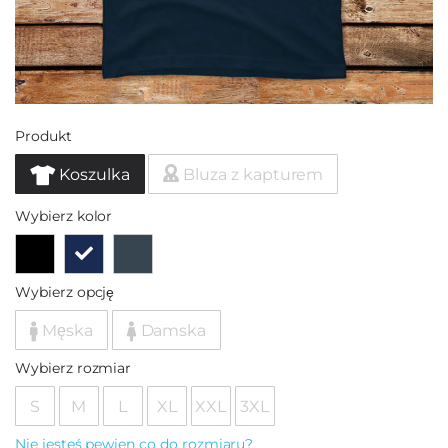
Produkt
Koszulka
Bluza z kapturem
Wybierz kolor
Wybierz opcję
Męska
Damska
Wybierz rozmiar
S
M
L
XL
XXL
3XL
Nie jesteś pewien co do rozmiaru?