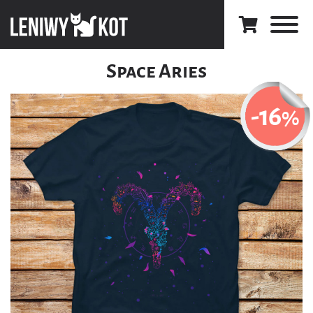
Space Aries
-16
%