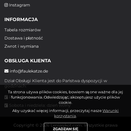
Instagram
INFORMACJA
Tabela rozmiarów
Dostawa i płatność
Zwrot i wymiana
OBSŁUGA KLIENTA
info@faulekatze.de
Dział Obsługi Klienta jest do Państwa dyspozycji w
godzinach:
Ta strona używa plików cookies, bowiem są one ważne dla jej
Poniedziałek - piątek: 10:00 - 19:00
funkcjonowania. Odwiedzając, akceptujesz użycie plików
cookie.
Sobota i niedziela: dzień wolny
Aby uzyskać więcej informacji, przeczytaj nasze
Warunki
korzystania
.
Copyright © 2026 Leniwykot.com. Wszystkie prawa
ZGADZAM SIĘ
zastrzeżone.