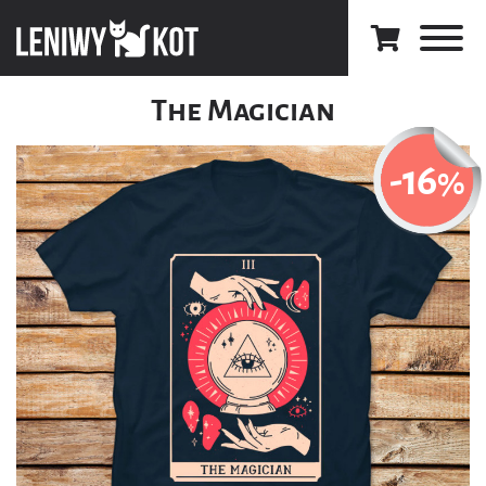
The Magician
-16
%