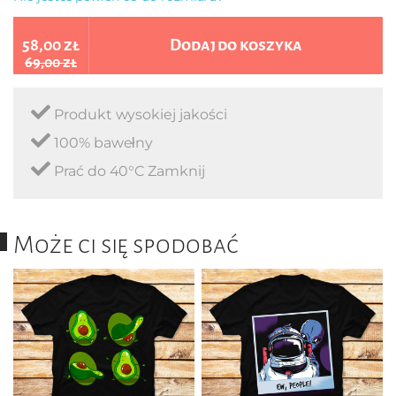
58,00 zł
Dodaj do koszyka
69,00 zł
Produkt wysokiej jakości
100% bawełny
Prać do 40°C Zamknij
Może ci się spodobać