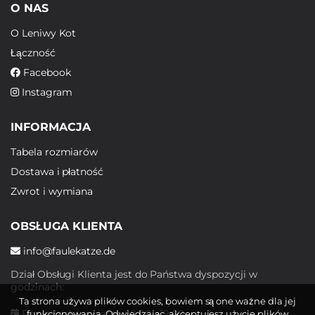
O NAS
O Leniwy Kot
Łączność
Facebook
Instagram
INFORMACJA
Tabela rozmiarów
Dostawa i płatność
Zwrot i wymiana
OBSŁUGA KLIENTA
info@faulekatze.de
Dział Obsługi Klienta jest do Państwa dyspozycji w
godzinach:
Ta strona używa plików cookies, bowiem są one ważne dla jej
Poniedziałek - piątek: 10:00 - 19:00
funkcjonowania. Odwiedzając, akceptujesz użycie plików