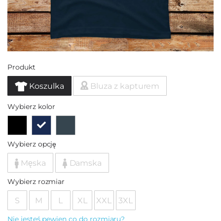
Produkt
Koszulka
Bluza z kapturem
Wybierz kolor
Wybierz opcję
Męska
Damska
Wybierz rozmiar
S
M
L
XL
XXL
3XL
Nie jesteś pewien co do rozmiaru?