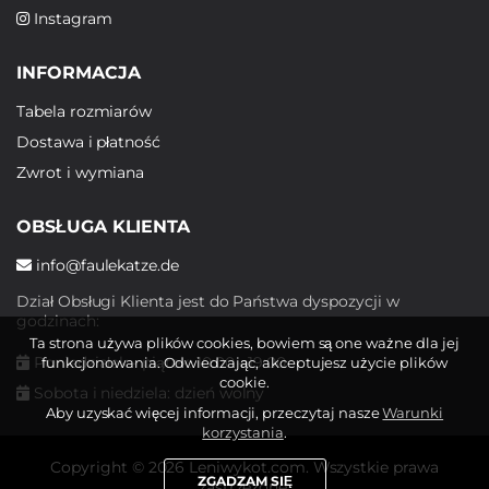
Instagram
INFORMACJA
Tabela rozmiarów
Dostawa i płatność
Zwrot i wymiana
OBSŁUGA KLIENTA
info@faulekatze.de
Dział Obsługi Klienta jest do Państwa dyspozycji w
godzinach:
Ta strona używa plików cookies, bowiem są one ważne dla jej
Poniedziałek - piątek: 10:00 - 19:00
funkcjonowania. Odwiedzając, akceptujesz użycie plików
cookie.
Sobota i niedziela: dzień wolny
Aby uzyskać więcej informacji, przeczytaj nasze
Warunki
korzystania
.
Copyright © 2026 Leniwykot.com. Wszystkie prawa
ZGADZAM SIĘ
zastrzeżone.