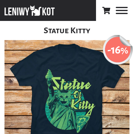
Statue Kitty
-16
%