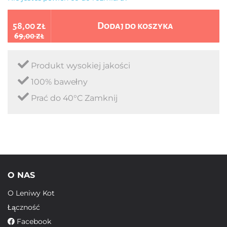
58,00 zł
Dodaj do koszyka
69,00 zł
Produkt wysokiej jakości
100% bawełny
Prać do 40°C Zamknij
O NAS
O Leniwy Kot
Łączność
Facebook