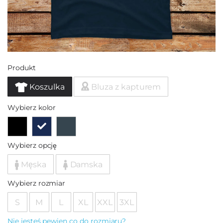
Produkt
Koszulka
Bluza z kapturem
Wybierz kolor
Wybierz opcję
Męska
Damska
Wybierz rozmiar
S
M
L
XL
XXL
3XL
Nie jesteś pewien co do rozmiaru?