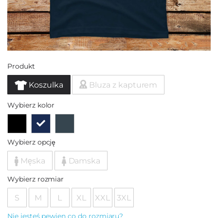
Produkt
Koszulka
Bluza z kapturem
Wybierz kolor
Wybierz opcję
Męska
Damska
Wybierz rozmiar
S
M
L
XL
XXL
3XL
Nie jesteś pewien co do rozmiaru?