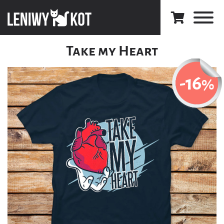
Take my Heart
-16
%