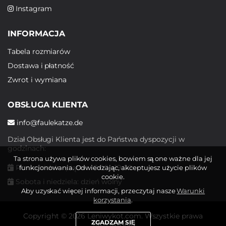
Instagram
INFORMACJA
Tabela rozmiarów
Dostawa i płatność
Zwrot i wymiana
OBSŁUGA KLIENTA
info@faulekatze.de
Dział Obsługi Klienta jest do Państwa dyspozycji w
godzinach:
Ta strona używa plików cookies, bowiem są one ważne dla jej
Poniedziałek - piątek: 10:00 - 19:00
funkcjonowania. Odwiedzając, akceptujesz użycie plików
cookie.
Sobota i niedziela: dzień wolny
Aby uzyskać więcej informacji, przeczytaj nasze
Warunki
korzystania
.
Copyright © 2026 Leniwykot.com. Wszystkie prawa
ZGADZAM SIĘ
zastrzeżone.