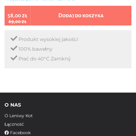
58,00 zł
Dodaj do koszyka
69,00 zł
Produkt wysokiej jakości
100% bawełny
Prać do 40°C Zamknij
O NAS
O Leniwy Kot
Łączność
Facebook