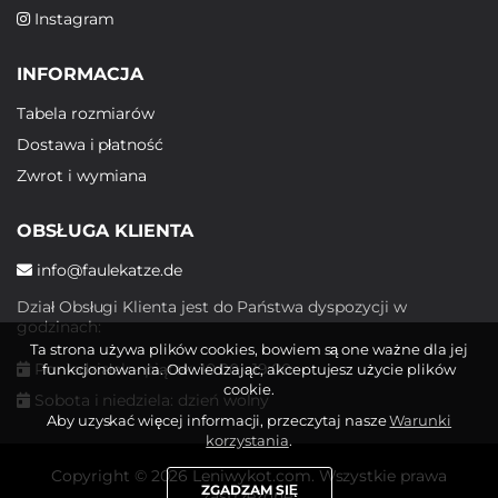
Instagram
INFORMACJA
Tabela rozmiarów
Dostawa i płatność
Zwrot i wymiana
OBSŁUGA KLIENTA
info@faulekatze.de
Dział Obsługi Klienta jest do Państwa dyspozycji w
godzinach:
Ta strona używa plików cookies, bowiem są one ważne dla jej
Poniedziałek - piątek: 10:00 - 19:00
funkcjonowania. Odwiedzając, akceptujesz użycie plików
cookie.
Sobota i niedziela: dzień wolny
Aby uzyskać więcej informacji, przeczytaj nasze
Warunki
korzystania
.
Copyright © 2026 Leniwykot.com. Wszystkie prawa
ZGADZAM SIĘ
zastrzeżone.