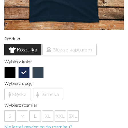
Produkt
Koszulka
Bluza z kapturem
Wybierz kolor
Wybierz opcję
Męska
Damska
Wybierz rozmiar
S
M
L
XL
XXL
3XL
Nie jesteś pewien co do rozmiaru?