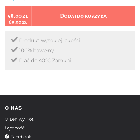
58,00 zł
Dodaj do koszyka
69,00 zł
Produkt wysokiej jakości
100% bawełny
Prać do 40°C Zamknij
O NAS
O Leniwy Kot
Łączność
Facebook