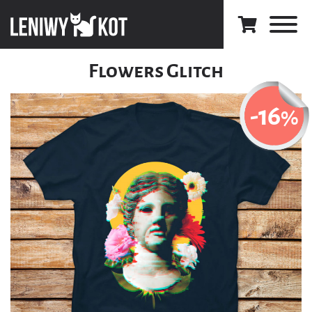
Flowers Glitch
-16
%