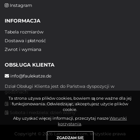
Instagram
INFORMACJA
Tabela rozmiarów
Dostawa i płatność
Zwrot i wymiana
OBSŁUGA KLIENTA
info@faulekatze.de
Dział Obsługi Klienta jest do Państwa dyspozycji w
godzinach:
Ta strona używa plików cookies, bowiem są one ważne dla jej
Poniedziałek - piątek: 10:00 - 19:00
funkcjonowania. Odwiedzając, akceptujesz użycie plików
cookie.
Sobota i niedziela: dzień wolny
Aby uzyskać więcej informacji, przeczytaj nasze
Warunki
korzystania
.
Copyright © 2026 Leniwykot.com. Wszystkie prawa
ZGADZAM SIĘ
zastrzeżone.