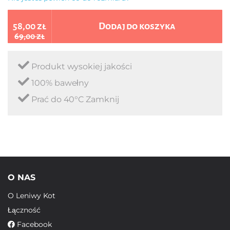
58,00 zł
Dodaj do koszyka
69,00 zł
Produkt wysokiej jakości
100% bawełny
Prać do 40°C Zamknij
O NAS
O Leniwy Kot
Łączność
Facebook