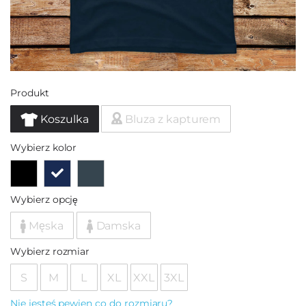
Produkt
Koszulka
Bluza z kapturem
Wybierz kolor
Wybierz opcję
Męska
Damska
Wybierz rozmiar
S
M
L
XL
XXL
3XL
Nie jesteś pewien co do rozmiaru?