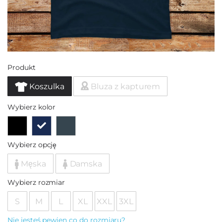
Produkt
Koszulka
Bluza z kapturem
Wybierz kolor
Wybierz opcję
Męska
Damska
Wybierz rozmiar
S
M
L
XL
XXL
3XL
Nie jesteś pewien co do rozmiaru?