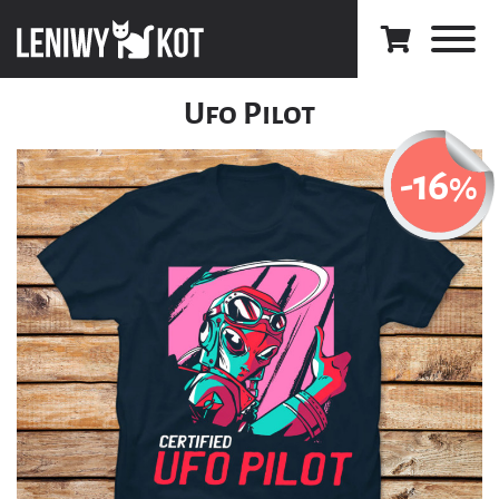
Ufo Pilot
-16
%