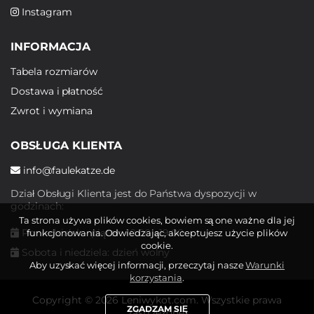
Instagram
INFORMACJA
Tabela rozmiarów
Dostawa i płatność
Zwrot i wymiana
OBSŁUGA KLIENTA
info@faulekatze.de
Dział Obsługi Klienta jest do Państwa dyspozycji w
godzinach:
Ta strona używa plików cookies, bowiem są one ważne dla jej
Poniedziałek - piątek: 10:00 - 19:00
funkcjonowania. Odwiedzając, akceptujesz użycie plików
cookie.
Sobota i niedziela: dzień wolny
Aby uzyskać więcej informacji, przeczytaj nasze
Warunki
korzystania
.
Copyright © 2026 Leniwykot.com. Wszystkie prawa
ZGADZAM SIĘ
zastrzeżone.