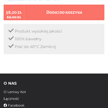
58,00 zł
Dodaj do koszyka
69,00 zł
Produkt wysokiej jakości
100% bawełny
Prać do 40°C Zamknij
O NAS
O Leniwy Kot
Łączność
Facebook