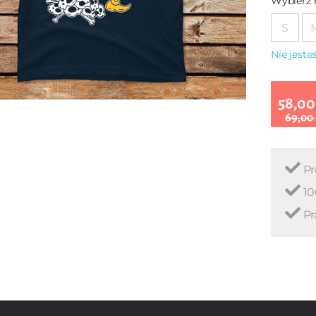
Wybierz 
S
Nie jest
58,00
69,00
Pr
10
Pr