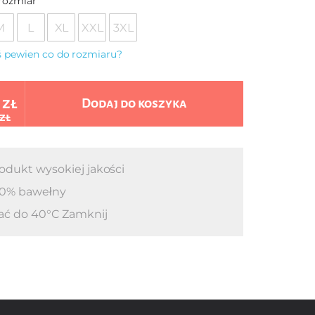
rozmiar
M
L
XL
XXL
3XL
eś pewien co do rozmiaru?
 zł
Dodaj do koszyka
 zł
odukt wysokiej jakości
0% bawełny
ać do 40°C Zamknij