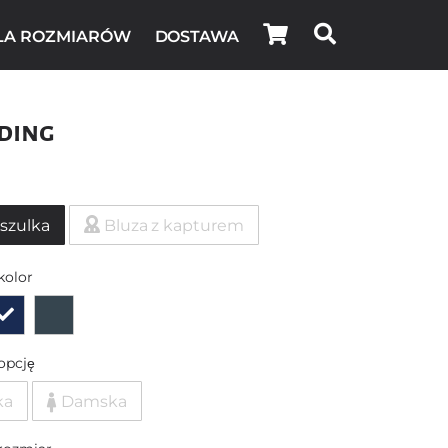
LA ROZMIARÓW
DOSTAWA
ding
szulka
Bluza z kapturem
kolor
opcję
ka
Damska