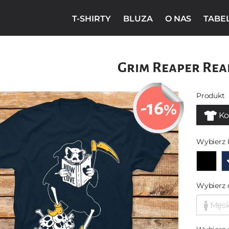
T-SHIRTY
BLUZA
O NAS
TABE
Grim Reaper Rea
Produkt
-16
%
Ko
Wybierz 
Wybierz 
Męs