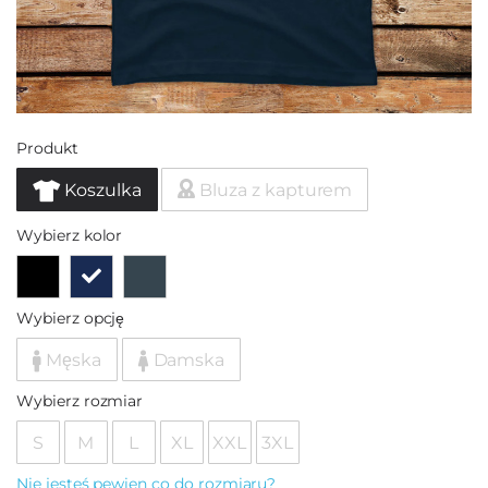
Produkt
Koszulka
Bluza z kapturem
Wybierz kolor
Wybierz opcję
Męska
Damska
Wybierz rozmiar
S
M
L
XL
XXL
3XL
Nie jesteś pewien co do rozmiaru?