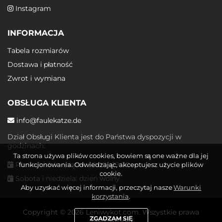
Instagram
INFORMACJA
Tabela rozmiarów
Dostawa i płatność
Zwrot i wymiana
OBSŁUGA KLIENTA
info@faulekatze.de
Dział Obsługi Klienta jest do Państwa dyspozycji w
godzinach:
Ta strona używa plików cookies, bowiem są one ważne dla jej
Poniedziałek - piątek: 10:00 - 19:00
funkcjonowania. Odwiedzając, akceptujesz użycie plików
cookie.
Sobota i niedziela: dzień wolny
Aby uzyskać więcej informacji, przeczytaj nasze
Warunki
korzystania
.
Copyright © 2026 Leniwykot.com. Wszystkie prawa
ZGADZAM SIĘ
zastrzeżone.