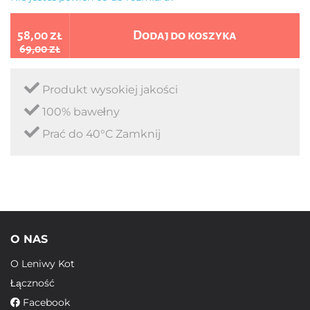
58,00 zł
Dodaj do koszyka
69,00 zł
Produkt wysokiej jakości
100% bawełny
Prać do 40°C Zamknij
O NAS
O Leniwy Kot
Łączność
Facebook