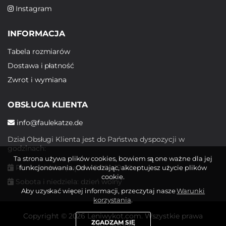
Instagram
INFORMACJA
Tabela rozmiarów
Dostawa i płatność
Zwrot i wymiana
OBSŁUGA KLIENTA
info@faulekatze.de
Dział Obsługi Klienta jest do Państwa dyspozycji w
godzinach:
Ta strona używa plików cookies, bowiem są one ważne dla jej
Poniedziałek - piątek: 10:00 - 19:00
funkcjonowania. Odwiedzając, akceptujesz użycie plików
cookie.
Sobota i niedziela: dzień wolny
Aby uzyskać więcej informacji, przeczytaj nasze
Warunki
korzystania
.
Copyright © 2026 Leniwykot.com. Wszystkie prawa
ZGADZAM SIĘ
zastrzeżone.