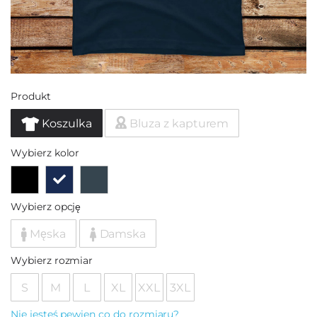
Produkt
Koszulka
Bluza z kapturem
Wybierz kolor
Wybierz opcję
Męska
Damska
Wybierz rozmiar
S
M
L
XL
XXL
3XL
Nie jesteś pewien co do rozmiaru?