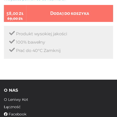
58,00 zł
Dodaj do koszyka
69,00 zł
Produkt wysokiej jakości
100% bawełny
Prać do 40°C Zamknij
O NAS
O Leniwy Kot
Łączność
Facebook