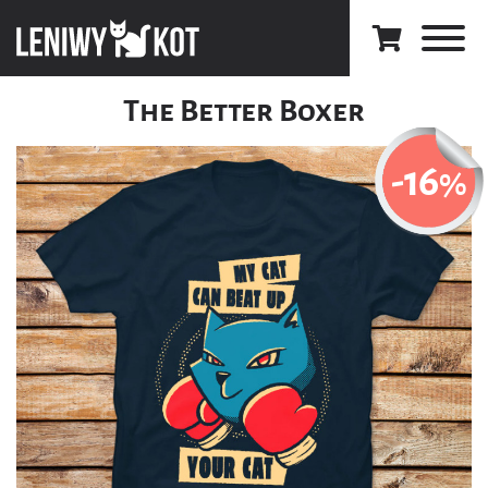
The Better Boxer
-16
%