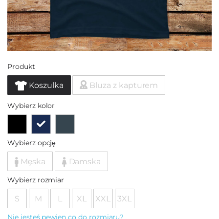
Produkt
Koszulka
Bluza z kapturem
Wybierz kolor
Wybierz opcję
Męska
Damska
Wybierz rozmiar
S
M
L
XL
XXL
3XL
Nie jesteś pewien co do rozmiaru?