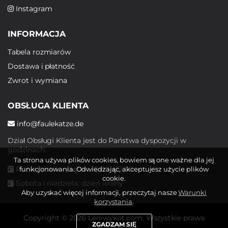
Instagram
INFORMACJA
Tabela rozmiarów
Dostawa i płatność
Zwrot i wymiana
OBSŁUGA KLIENTA
info@faulekatze.de
Dział Obsługi Klienta jest do Państwa dyspozycji w
godzinach:
Ta strona używa plików cookies, bowiem są one ważne dla jej
Poniedziałek - piątek: 10:00 - 19:00
funkcjonowania. Odwiedzając, akceptujesz użycie plików
cookie.
Sobota i niedziela: dzień wolny
Aby uzyskać więcej informacji, przeczytaj nasze
Warunki
korzystania
.
Copyright © 2026 Leniwykot.com. Wszystkie prawa
ZGADZAM SIĘ
zastrzeżone.