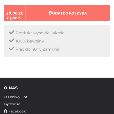
58,00 zł
Dodaj do koszyka
69,00 zł
Produkt wysokiej jakości
100% bawełny
Prać do 40°C Zamknij
O NAS
O Leniwy Kot
Łączność
Facebook