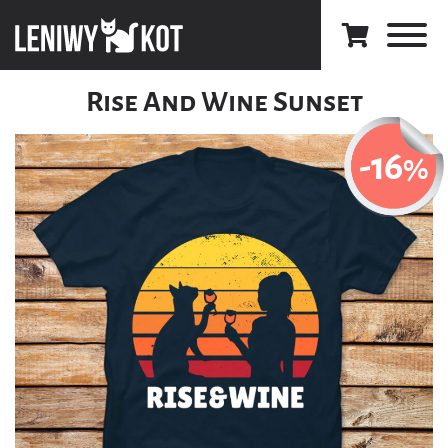
Rise And Wine Sunset
-16
%