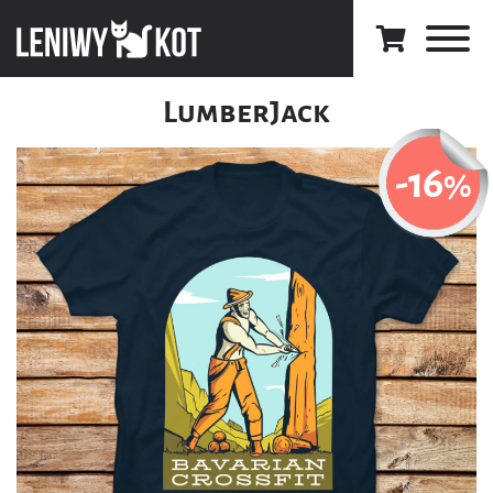
LumberJack
-16
%