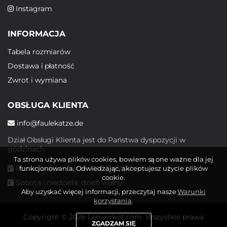
Instagram
INFORMACJA
Tabela rozmiarów
Dostawa i płatność
Zwrot i wymiana
OBSŁUGA KLIENTA
info@faulekatze.de
Dział Obsługi Klienta jest do Państwa dyspozycji w
godzinach:
Ta strona używa plików cookies, bowiem są one ważne dla jej
Poniedziałek - piątek: 10:00 - 19:00
funkcjonowania. Odwiedzając, akceptujesz użycie plików
cookie.
Sobota i niedziela: dzień wolny
Aby uzyskać więcej informacji, przeczytaj nasze
Warunki
korzystania
.
Copyright © 2026 Leniwykot.com. Wszystkie prawa
ZGADZAM SIĘ
zastrzeżone.