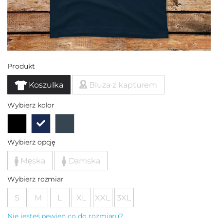
Produkt
Koszulka
Bluza z kapturem
Wybierz kolor
Wybierz opcję
Męska
Damska
Wybierz rozmiar
S
M
L
XL
XXL
3XL
Nie jesteś pewien co do rozmiaru?