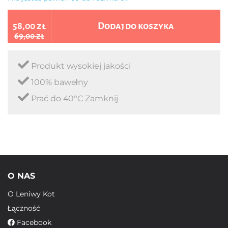
58,00 zł
Dodaj do koszyka
69,00 zł
Produkt wysokiej jakości
100% bawełny
Prać do 40°C Zamknij
O NAS
O Leniwy Kot
Łączność
Facebook