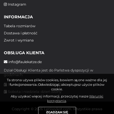
Instagram
INFORMACJA
Tabela rozmiarów
Dostawa i płatność
Zwrot i wymiana
OBSŁUGA KLIENTA
info@faulekatze.de
Dział Obsługi Klienta jest do Państwa dyspozycji w
godzinach:
Ta strona używa plików cookies, bowiem są one ważne dla jej
Poniedziałek - piątek: 10:00 - 19:00
funkcjonowania. Odwiedzając, akceptujesz użycie plików
cookie.
Sobota i niedziela: dzień wolny
Aby uzyskać więcej informacji, przeczytaj nasze
Warunki
korzystania
.
Copyright © 2026 Leniwykot.com. Wszystkie prawa
ZGADZAM SIĘ
zastrzeżone.