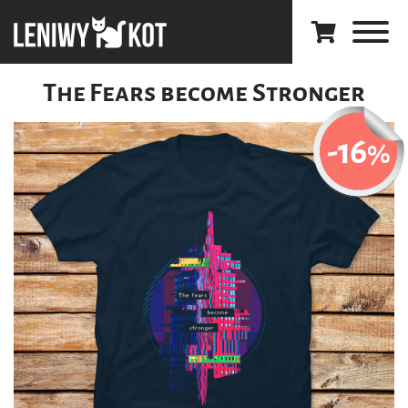
The Fears become Stronger
-16
%