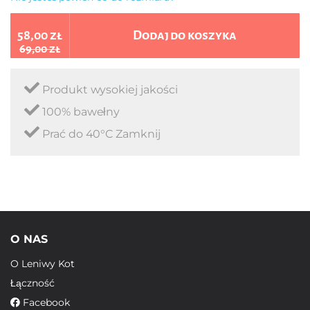
58,00 zł
Dodaj do koszyka
69,00 zł
Produkt wysokiej jakości
100% bawełny
Prać do 40°C Zamknij
O NAS
O Leniwy Kot
Łączność
Facebook