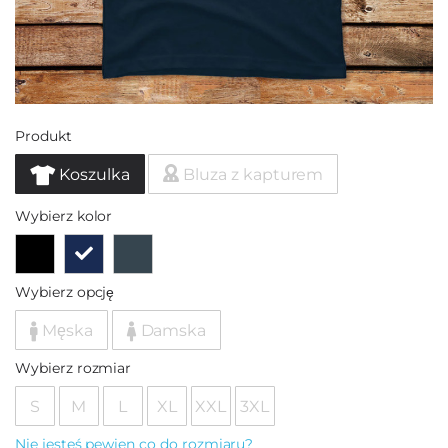
Produkt
Koszulka
Bluza z kapturem
Wybierz kolor
Wybierz opcję
Męska
Damska
Wybierz rozmiar
S
M
L
XL
XXL
3XL
Nie jesteś pewien co do rozmiaru?