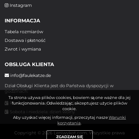
Instagram
INFORMACJA
Tabela rozmiarów
Dostawa i płatność
Zwrot i wymiana
OBSŁUGA KLIENTA
info@faulekatze.de
Dział Obsługi Klienta jest do Państwa dyspozycji w
godzinach:
Ta strona używa plików cookies, bowiem są one ważne dla jej
Poniedziałek - piątek: 10:00 - 19:00
funkcjonowania. Odwiedzając, akceptujesz użycie plików
cookie.
Sobota i niedziela: dzień wolny
Aby uzyskać więcej informacji, przeczytaj nasze
Warunki
korzystania
.
Copyright © 2026 Leniwykot.com. Wszystkie prawa
ZGADZAM SIĘ
zastrzeżone.