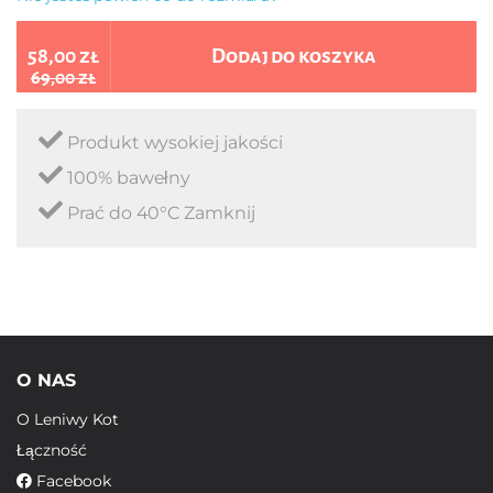
58,00 zł
Dodaj do koszyka
69,00 zł
Produkt wysokiej jakości
100% bawełny
Prać do 40°C Zamknij
O NAS
O Leniwy Kot
Łączność
Facebook