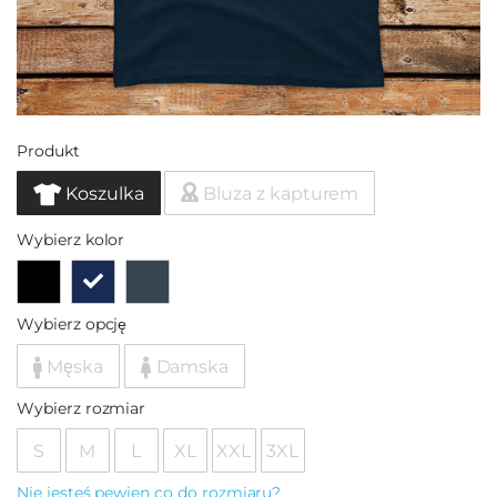
Produkt
Koszulka
Bluza z kapturem
Wybierz kolor
Wybierz opcję
Męska
Damska
Wybierz rozmiar
S
M
L
XL
XXL
3XL
Nie jesteś pewien co do rozmiaru?