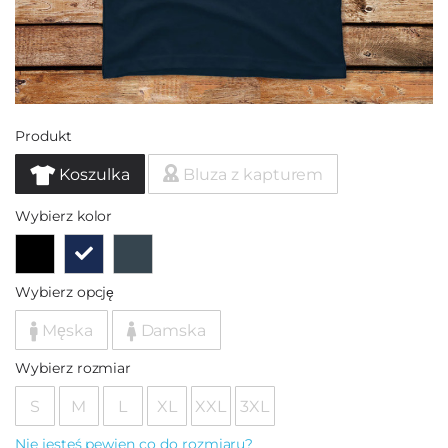
Produkt
Koszulka
Bluza z kapturem
Wybierz kolor
Wybierz opcję
Męska
Damska
Wybierz rozmiar
S
M
L
XL
XXL
3XL
Nie jesteś pewien co do rozmiaru?