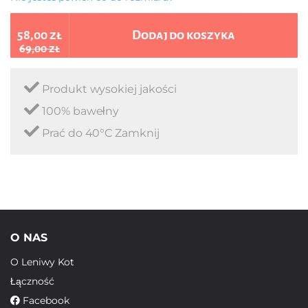
58,00 zł
Dodaj do koszyka
69,00 zł
Produkt wysokiej jakości
100% bawełny
Prać do 40°C Zamknij
O NAS
O Leniwy Kot
Łączność
Facebook