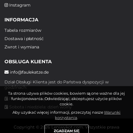
Instagram
INFORMACJA
Tabela rozmiarów
Dostawa i płatność
Zwrot i wymiana
OBSŁUGA KLIENTA
info@faulekatze.de
Dział Obsługi Klienta jest do Państwa dyspozycji w
godzinach:
Ta strona używa plików cookies, bowiem są one ważne dla jej
Poniedziałek - piątek: 10:00 - 19:00
funkcjonowania. Odwiedzając, akceptujesz użycie plików
cookie.
Sobota i niedziela: dzień wolny
Aby uzyskać więcej informacji, przeczytaj nasze
Warunki
korzystania
.
Copyright © 2026 Leniwykot.com. Wszystkie prawa
ZGADZAM SIĘ
zastrzeżone.