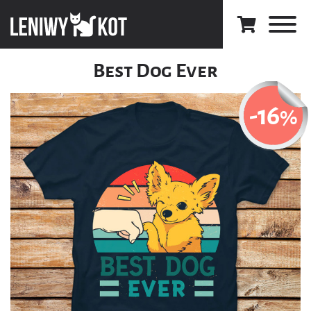
Best Dog Ever
-16
%