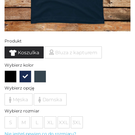
Produkt
Koszulka
Bluza z kapturem
Wybierz kolor
Wybierz opcję
Męska
Damska
Wybierz rozmiar
S
M
L
XL
XXL
3XL
Nie jesteś pewien co do rozmiaru?