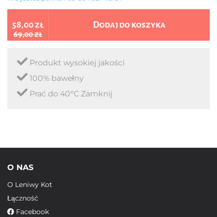
58,00 zł
Dodaj do koszyka
69,00 zł
Produkt wysokiej jakości
100% bawełny
Prać do 40°C Zamknij
O NAS
O Leniwy Kot
Łączność
Facebook