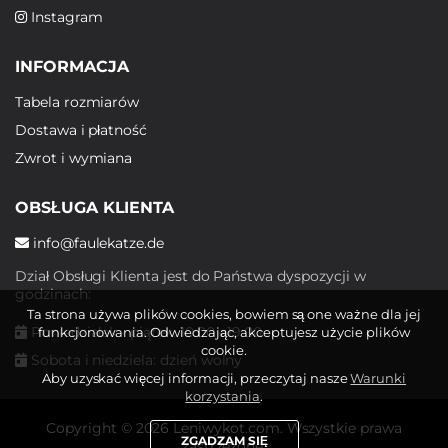
Instagram
INFORMACJA
Tabela rozmiarów
Dostawa i płatność
Zwrot i wymiana
OBSŁUGA KLIENTA
info@faulekatze.de
Dział Obsługi Klienta jest do Państwa dyspozycji w
godzinach:
Ta strona używa plików cookies, bowiem są one ważne dla jej
Poniedziałek - piątek: 10:00 - 19:00
funkcjonowania. Odwiedzając, akceptujesz użycie plików
cookie.
Sobota i niedziela: dzień wolny
Aby uzyskać więcej informacji, przeczytaj nasze
Warunki
korzystania
.
Copyright © 2026 Leniwykot.com. Wszystkie prawa
ZGADZAM SIĘ
zastrzeżone.