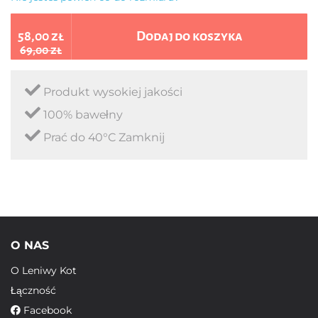
58,00 zł
Dodaj do koszyka
69,00 zł
Produkt wysokiej jakości
100% bawełny
Prać do 40°C Zamknij
O NAS
O Leniwy Kot
Łączność
Facebook