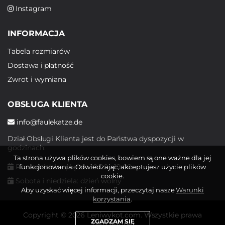
Instagram
INFORMACJA
Tabela rozmiarów
Dostawa i płatność
Zwrot i wymiana
OBSŁUGA KLIENTA
info@faulekatze.de
Dział Obsługi Klienta jest do Państwa dyspozycji w
godzinach:
Ta strona używa plików cookies, bowiem są one ważne dla jej
Poniedziałek - piątek: 10:00 - 19:00
funkcjonowania. Odwiedzając, akceptujesz użycie plików
cookie.
Sobota i niedziela: dzień wolny
Aby uzyskać więcej informacji, przeczytaj nasze
Warunki
korzystania
.
Copyright © 2026 Leniwykot.com. Wszystkie prawa
ZGADZAM SIĘ
zastrzeżone.