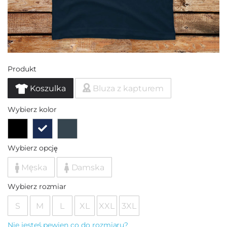
Produkt
Koszulka
Bluza z kapturem
Wybierz kolor
Wybierz opcję
Męska
Damska
Wybierz rozmiar
S
M
L
XL
XXL
3XL
Nie jesteś pewien co do rozmiaru?