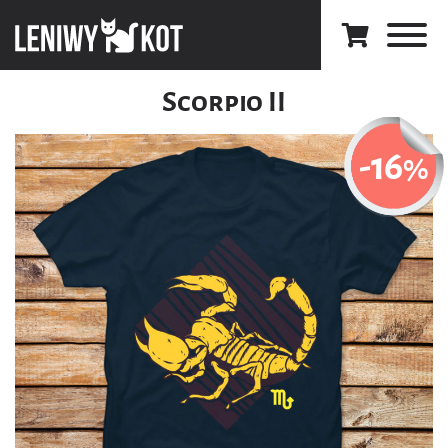
Scorpio II
-16
%