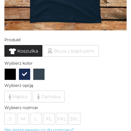
Produkt
Koszulka
Bluza z kapturem
Wybierz kolor
Wybierz opcję
Męska
Damska
Wybierz rozmiar
S
M
L
XL
XXL
3XL
Nie jesteś pewien co do rozmiaru?