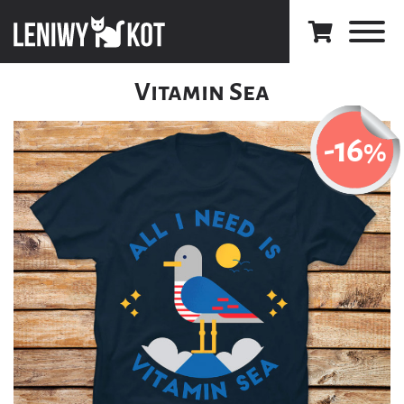
Vitamin Sea
-16
%