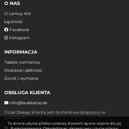
O NAS
O Leniwy Kot
Łączność
Facebook
Instagram
INFORMACJA
Tabela rozmiarów
Dostawa i płatność
Zwrot i wymiana
OBSŁUGA KLIENTA
info@faulekatze.de
Dział Obsługi Klienta jest do Państwa dyspozycji w
godzinach:
Ta strona używa plików cookies, bowiem są one ważne dla jej
Poniedziałek - piątek: 10:00 - 19:00
funkcjonowania. Odwiedzając, akceptujesz użycie plików