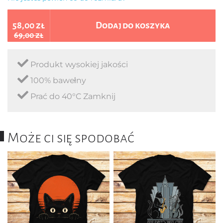
58,00 zł
Dodaj do koszyka
69,00 zł
Produkt wysokiej jakości
100% bawełny
Prać do 40°C Zamknij
Może ci się spodobać