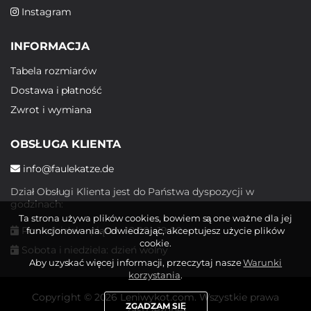
Instagram
INFORMACJA
Tabela rozmiarów
Dostawa i płatność
Zwrot i wymiana
OBSŁUGA KLIENTA
info@faulekatze.de
Dział Obsługi Klienta jest do Państwa dyspozycji w
godzinach:
Ta strona używa plików cookies, bowiem są one ważne dla jej
Poniedziałek - piątek: 10:00 - 19:00
funkcjonowania. Odwiedzając, akceptujesz użycie plików
cookie.
Sobota i niedziela: dzień wolny
Aby uzyskać więcej informacji, przeczytaj nasze
Warunki
korzystania
.
Copyright © 2026 Leniwykot.com. Wszystkie prawa
ZGADZAM SIĘ
zastrzeżone.