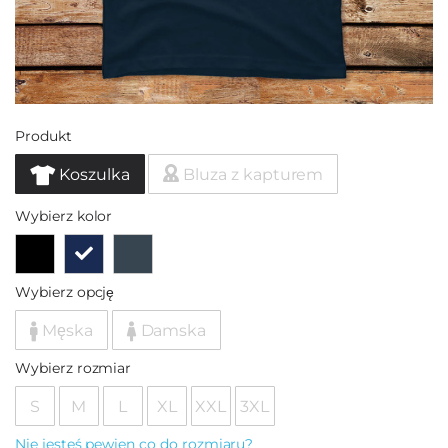
Produkt
Koszulka
Bluza z kapturem
Wybierz kolor
Wybierz opcję
Męska
Damska
Wybierz rozmiar
S
M
L
XL
XXL
3XL
Nie jesteś pewien co do rozmiaru?