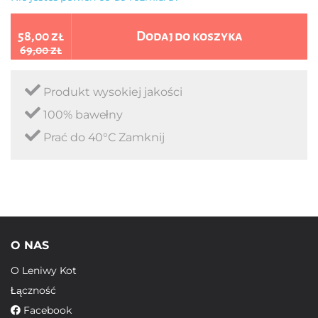
58,00 zł
Dodaj do koszyka
69,00 zł
Produkt wysokiej jakości
100% bawełny
Prać do 40°C Zamknij
O NAS
O Leniwy Kot
Łączność
Facebook