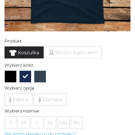
Produkt
Koszulka
Bluza z kapturem
Wybierz kolor
Wybierz opcję
Męska
Damska
Wybierz rozmiar
S
M
L
XL
XXL
3XL
Nie jesteś pewien co do rozmiaru?