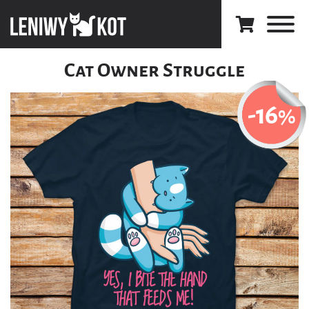
Cat Owner Struggle
-16
%