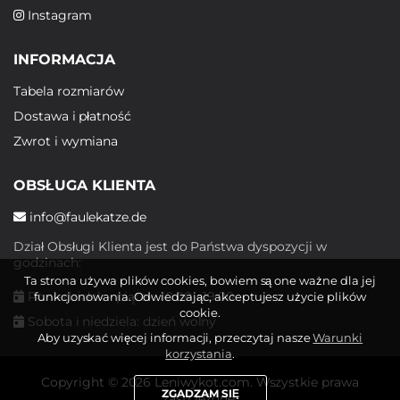
Instagram
INFORMACJA
Tabela rozmiarów
Dostawa i płatność
Zwrot i wymiana
OBSŁUGA KLIENTA
info@faulekatze.de
Dział Obsługi Klienta jest do Państwa dyspozycji w
godzinach:
Ta strona używa plików cookies, bowiem są one ważne dla jej
Poniedziałek - piątek: 10:00 - 19:00
funkcjonowania. Odwiedzając, akceptujesz użycie plików
cookie.
Sobota i niedziela: dzień wolny
Aby uzyskać więcej informacji, przeczytaj nasze
Warunki
korzystania
.
Copyright © 2026 Leniwykot.com. Wszystkie prawa
ZGADZAM SIĘ
zastrzeżone.