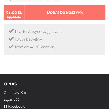
58,00 zł
Dodaj do koszyka
69,00 zł
Produkt wysokiej jakości
100% bawełny
Prać do 40°C Zamknij
O NAS
O Leniwy Kot
Łączność
Facebook