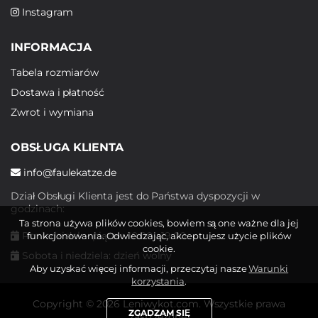
Instagram
INFORMACJA
Tabela rozmiarów
Dostawa i płatność
Zwrot i wymiana
OBSŁUGA KLIENTA
info@faulekatze.de
Dział Obsługi Klienta jest do Państwa dyspozycji w
godzinach:
Ta strona używa plików cookies, bowiem są one ważne dla jej
Poniedziałek - piątek: 10:00 - 19:00
funkcjonowania. Odwiedzając, akceptujesz użycie plików
cookie.
Sobota i niedziela: dzień wolny
Aby uzyskać więcej informacji, przeczytaj nasze
Warunki
korzystania
.
Copyright © 2026 Leniwykot.com. Wszystkie prawa
ZGADZAM SIĘ
zastrzeżone.