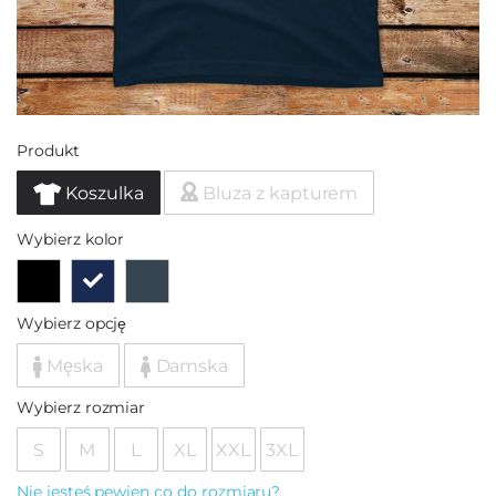
Produkt
Koszulka
Bluza z kapturem
Wybierz kolor
Wybierz opcję
Męska
Damska
Wybierz rozmiar
S
M
L
XL
XXL
3XL
Nie jesteś pewien co do rozmiaru?