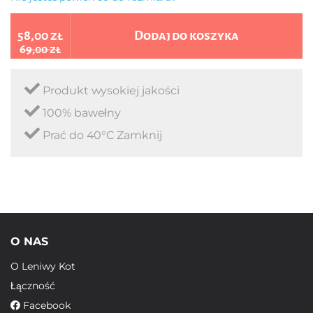
58,00 zł
Dodaj do koszyka
69,00 zł
Produkt wysokiej jakości
100% bawełny
Prać do 40°C Zamknij
O NAS
O Leniwy Kot
Łączność
Facebook