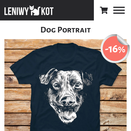
Dog Portrait
-16
%