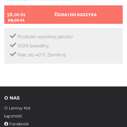
58,00 zł
Dodaj do koszyka
69,00 zł
Produkt wysokiej jakości
100% bawełny
Prać do 40°C Zamknij
O NAS
O Leniwy Kot
Łączność
Facebook