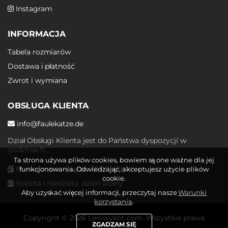
Instagram
INFORMACJA
Tabela rozmiarów
Dostawa i płatność
Zwrot i wymiana
OBSŁUGA KLIENTA
info@faulekatze.de
Dział Obsługi Klienta jest do Państwa dyspozycji w
godzinach:
Ta strona używa plików cookies, bowiem są one ważne dla jej
Poniedziałek - piątek: 10:00 - 19:00
funkcjonowania. Odwiedzając, akceptujesz użycie plików
cookie.
Sobota i niedziela: dzień wolny
Aby uzyskać więcej informacji, przeczytaj nasze
Warunki
korzystania
.
Copyright © 2026 Leniwykot.com. Wszystkie prawa
ZGADZAM SIĘ
zastrzeżone.