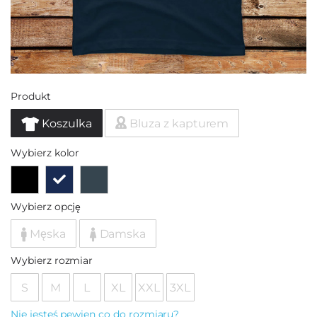
Produkt
Koszulka
Bluza z kapturem
Wybierz kolor
Wybierz opcję
Męska
Damska
Wybierz rozmiar
S
M
L
XL
XXL
3XL
Nie jesteś pewien co do rozmiaru?