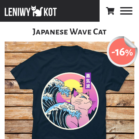
Japanese Wave Cat
-16
%