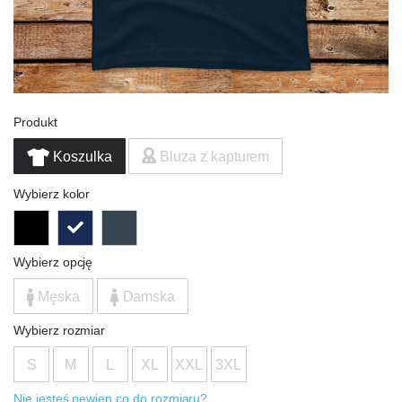
Produkt
Koszulka
Bluza z kapturem
Wybierz kolor
Wybierz opcję
Męska
Damska
Wybierz rozmiar
S
M
L
XL
XXL
3XL
Nie jesteś pewien co do rozmiaru?