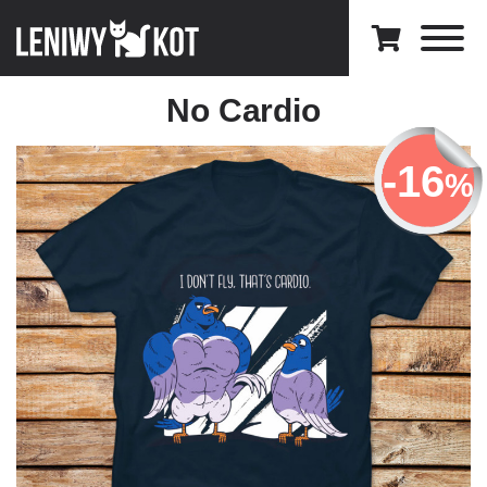
No Cardio
-16
%