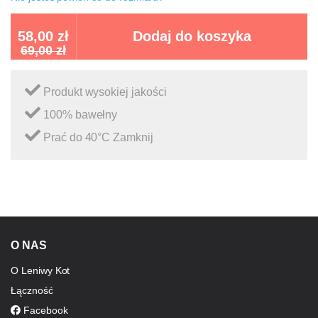
58,00 zł
Dodaj do koszyka
69,00 zł
Produkt wysokiej jakości
100% bawełny
Prać do 40°C Zamknij
O NAS
O Leniwy Kot
Łączność
Facebook