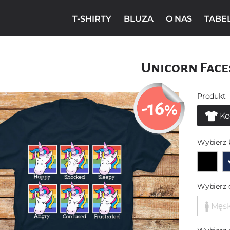
T-SHIRTY
BLUZA
O NAS
TABE
Unicorn Face
Produkt
-16
%
Ko
Wybierz 
Wybierz 
Męs