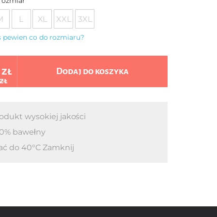
rozmiar
M
L
XL
XXL
3XL
eś pewien co do rozmiaru?
 zł
Dodaj do koszyka
 zł
odukt wysokiej jakości
0% bawełny
ać do 40°C Zamknij