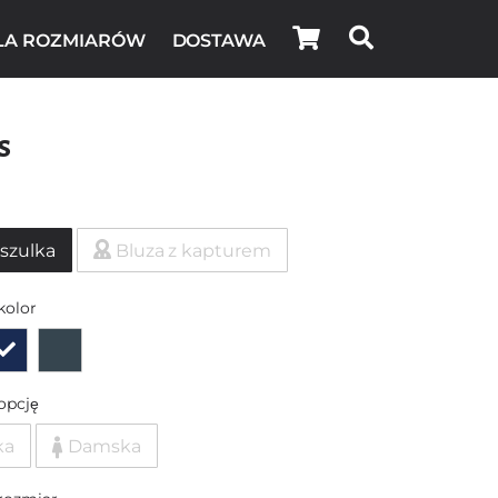
LA ROZMIARÓW
DOSTAWA
s
szulka
Bluza z kapturem
kolor
opcję
ka
Damska