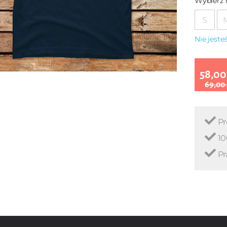
Wybierz 
S
Nie jest
58,00
69,00
Pr
10
Pr